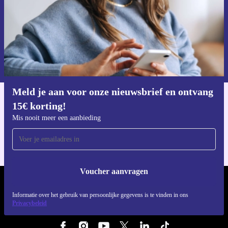
Voucher aanvragen
Informatie over het gebruik van persoonsgegevens vind je in ons
privacybeleid
.
Meld je aan voor onze nieuwsbrief en ontvang
15€ korting!
Download de refurbed app
Voor iOS en Android
Mis nooit meer een aanbieding
Voucher aanvragen
REFURBED NEDERLAND - RETHINK NEW.
Informatie over het gebruik van persoonlijke gegevens is te vinden in ons
Privacybeleid
VOLG ONS