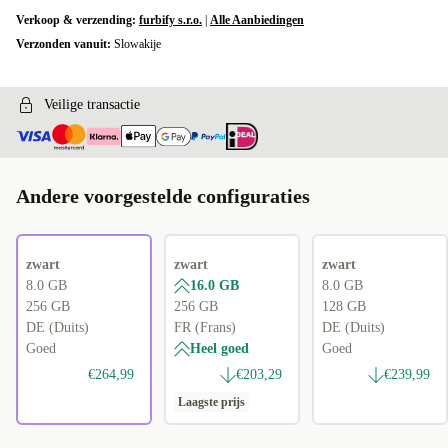
Verkoop & verzending:
furbify s.r.o.
|
Alle Aanbiedingen
Verzonden vanuit:
Slowakije
Veilige transactie
Andere voorgestelde configuraties
zwart
zwart
zwart
8.0 GB
16.0 GB
8.0 GB
256 GB
256 GB
128 GB
DE (Duits)
FR (Frans)
DE (Duits)
Goed
Heel goed
Goed
€264,99
€203,29
€239,99
Laagste prijs