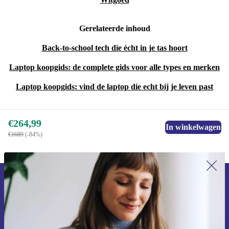
Gerelateerde inhoud
Back-to-school tech die écht in je tas hoort
Laptop koopgids: de complete gids voor alle types en merken
Laptop koopgids: vind de laptop die echt bij je leven past
€264,99
In winkelwagen
€1689
(-84%)
Meld je aan voor onze nieuwsbrief en
ontvang €15 korting!
Mis nooit meer een aanbieding.