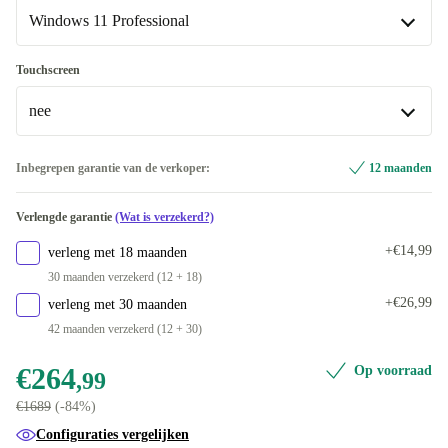
500 GB
+€30
Windows 11 Professional
FI (Fins)
Nieuw
+€6,59
+€19
512 GB
FR (Frans)
Windows 11 Professional
+€6,59
Touchscreen
1000 GB
+€64
Beschikbaar in andere configuraties
nee
CZ (Tsjechisch)
+€6,59
Windows 11 Home
-€23,41
PT (Portugees)
nee
+€6,59
Inbegrepen garantie van de verkoper:
12 maanden
Beschikbaar in andere configuraties
US (VS-Engels)
+€6,59
Verlengde garantie
(Wat is verzekerd?)
ja
+€6,59
Beschikbaar in andere configuraties
+€14,99
verleng met 18 maanden
ND (Noords)
+€3,90
30 maanden verzekerd (12 + 18)
+€26,99
verleng met 30 maanden
DK (Deens)
+€6,59
42 maanden verzekerd (12 + 30)
GR (Grieks)
+€6,59
€264
Op voorraad
,99
€1689
(-84%)
IT (Italiaans)
+€6,59
Configuraties vergelijken