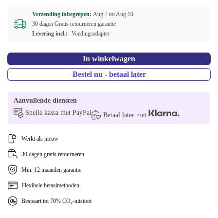
SE (Zweeds)
+€6,59
Verzending inbegrepen:
Aug 7 tot
Aug 10
30 dagen Gratis retourneren garantie
UK (GB-Engels)
+€6,59
Levering incl.:
Voedingsadapter
NL (Nederlands)
+€15
In winkelwagen
Bestel nu - betaal later
Aanvullende diensten
Snelle kassa met PayPal
Betaal later met
Werkt als nieuw
30 dagen gratis retourneren
Min. 12 maanden garantie
Flexibele betaalmethoden
Bespaart tot 70% CO₂-uitstoot