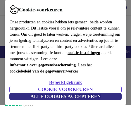
Download de app
Downloaden
Cookie-voorkeuren
Gebruik refurbed snel en eenvoudig
Onze producten en cookies hebben iets gemeen: beide worden
hergebruikt. Dit laatste vooral om je relevantere content te kunnen
tonen. Om dit goed te laten werken, vragen we je toestemming om
je surfgedrag te analyseren en content en advertenties op jou af te
stemmen met first-party en third-party cookies. Uiteraard alleen
Smartphones
Laptops
Tablets
Smartwatches
Accessoires
Koptelef
met jouw toestemming. Je kunt de
cookie-instellingen
op elk
moment wijzigen. Lees onze
Home
informatie over gegevensbescherming
Producten
Laptops
Dell Laptops
. Lees het
cookiebeleid van de gegevensverwerker
.
Dell Latitude 7490 | i5-8350U |
Beperkt gebruik
14-inch
€264
,50
COOKIE-VOORKEUREN
€1619
8 GB | 128 GB SSD | FHD | Win 11 Pro | FI
ALLE COOKIES ACCEPTEREN
(4,6/5)