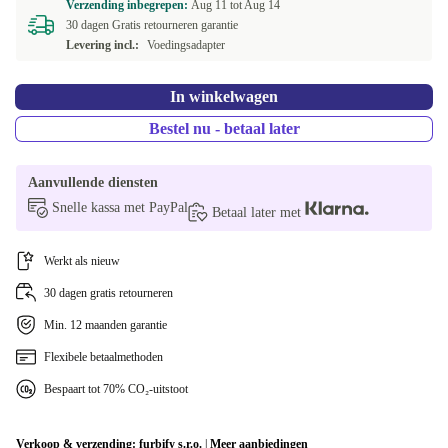
Verzending inbegrepen:
Aug 11 tot
Aug 14
30 dagen Gratis retourneren garantie
NL (Nederlands)
+€24,49
Levering incl.:
Voedingsadapter
DK (Deens)
+€32,56
In winkelwagen
Bestel nu - betaal later
Aanvullende diensten
Snelle kassa met PayPal
Betaal later met
Werkt als nieuw
30 dagen gratis retourneren
Min. 12 maanden garantie
Flexibele betaalmethoden
Bespaart tot 70% CO₂-uitstoot
Verkoop & verzending:
furbify s.r.o.
|
Meer aanbiedingen