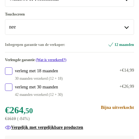
500 GB
+€46,71
FI (Fins)
Windows 11 Professional
Touchscreen
Beschikbaar in andere configuraties
nee
BE (Belgisch)
Windows 11 Home
+€7,08
PT (Portugees)
nee
Inbegrepen garantie van de verkoper:
12 maanden
Beschikbaar in andere configuraties
Beschikbaar in andere configuraties
Verlengde garantie
(Wat is verzekerd?)
ND (Noords)
ja
-€36,50
+€4,39
+€14,99
verleng met 18 maanden
FR (Frans)
+€7,08
30 maanden verzekerd (12 + 18)
+€26,99
verleng met 30 maanden
IT (Italiaans)
+€7,08
42 maanden verzekerd (12 + 30)
GR (Grieks)
+€7,08
€264
Bijna uitverkocht
,50
€1619
(-84%)
ES (Spaans)
+€7,08
Vergelijk met vergelijkbare producten
UK (GB-Engels)
+€7,08