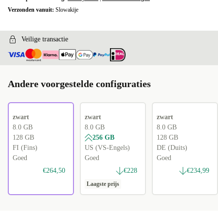
Verzonden vanuit:
Slowakije
Veilige transactie
Andere voorgestelde configuraties
zwart
zwart
zwart
8.0 GB
8.0 GB
8.0 GB
128 GB
256 GB
128 GB
FI (Fins)
US (VS-Engels)
DE (Duits)
Goed
Goed
Goed
€264,50
€228
€234,99
Laagste prijs