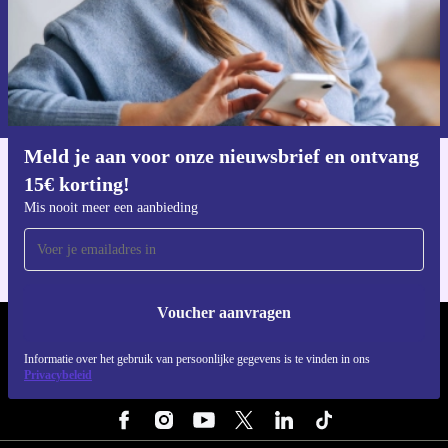
Voucher aanvragen
Informatie over het gebruik van persoonsgegevens vind je in ons
privacybeleid
.
Meld je aan voor onze nieuwsbrief en ontvang
15€ korting!
Download de refurbed app
Voor iOS en Android
Mis nooit meer een aanbieding
Voucher aanvragen
REFURBED NEDERLAND - RETHINK NEW.
Informatie over het gebruik van persoonlijke gegevens is te vinden in ons
Privacybeleid
VOLG ONS