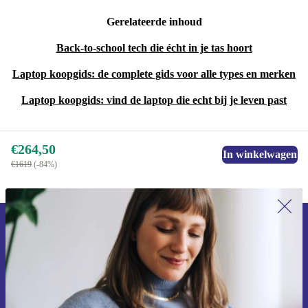
Gerelateerde inhoud
Back-to-school tech die écht in je tas hoort
Laptop koopgids: de complete gids voor alle types en merken
Laptop koopgids: vind de laptop die echt bij je leven past
€264,50
In winkelwagen
€1619
(-84%)
Meld je aan voor onze nieuwsbrief en
ontvang €15 korting!
Mis nooit meer een aanbieding.