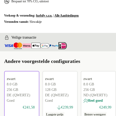
Bespaart tot 70% CO₂-uitstoot
Verkoop & verzending:
furbify s.r.o.
|
Alle Aanbiedingen
Verzonden vanuit:
Slowakije
Veilige transactie
Andere voorgestelde configuraties
zwart
zwart
zwart
8.0 GB
8.0 GB
8.0 GB
256 GB
128 GB
256 GB
DE (QWERTZ)
DE (QWERTZ)
ND (QWERTY)
Goed
Goed
Heel goed
€241,58
€239,99
€249,99
Laagste prijs
Betere weergave