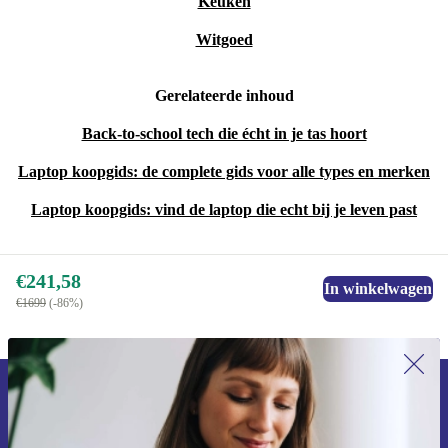
Keuken
Witgoed
Gerelateerde inhoud
Back-to-school tech die écht in je tas hoort
Laptop koopgids: de complete gids voor alle types en merken
Laptop koopgids: vind de laptop die echt bij je leven past
€241,58
In winkelwagen
€1699
(-86%)
Meld je aan voor onze nieuwsbrief en
ontvang €15 korting!