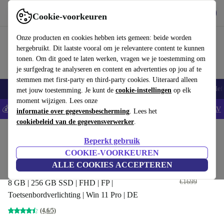
Download de app
Downloaden
Cookie-voorkeuren
Gebruik refurbed snel en eenvoudig
Onze producten en cookies hebben iets gemeen: beide worden
hergebruikt. Dit laatste vooral om je relevantere content te kunnen
tonen. Om dit goed te laten werken, vragen we je toestemming om
je surfgedrag te analyseren en content en advertenties op jou af te
stemmen met first-party en third-party cookies. Uiteraard alleen
Smartphones
Laptops
Tablets
Smartwatches
Accessoires
Koptelef
met jouw toestemming. Je kunt de
cookie-instellingen
op elk
moment wijzigen. Lees onze
💰Bespaar 5% EXTRA op alle iPhones - Code: IPHONEDEAL -
AV
informatie over gegevensbescherming
. Lees het
cookiebeleid van de gegevensverwerker
.
Home
Producten
Laptops
Dell Laptops
Beperkt gebruik
Dell Latitude 7490 | i5-8350U |
COOKIE-VOORKEUREN
14-inch
ALLE COOKIES ACCEPTEREN
€241
,58
€1699
8 GB | 256 GB SSD | FHD | FP |
Toetsenbordverlichting | Win 11 Pro | DE
(4,6/5)