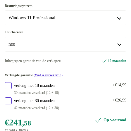
512 GB
+€23,41
UK (QWERTY)
Optimaal
+€30
Besturingssysteem
1000 GB
+€87,41
Beschikbaar in andere configuraties
Windows 11 Professional
Nieuw
+€42,41
ND (QWERTY)
+€27,31
Windows 11 Home
Touchscreen
DK (QWERTY)
+€30
nee
Windows 11 Professional
ES (QWERTY)
+€30
nee
Inbegrepen garantie van de verkoper:
12 maanden
FI (QWERTY)
+€30
Beschikbaar in andere configuraties
Verlengde garantie
(Wat is verzekerd?)
FR (AZERTY)
ja
+€30
+€14,99
verleng met 18 maanden
GR (QWERTY)
+€30
30 maanden verzekerd (12 + 18)
+€26,99
verleng met 30 maanden
IT (QWERTY)
+€30
42 maanden verzekerd (12 + 30)
CZ (QWERTZ)
+€30
€241
Op voorraad
,58
€1699
(-86%)