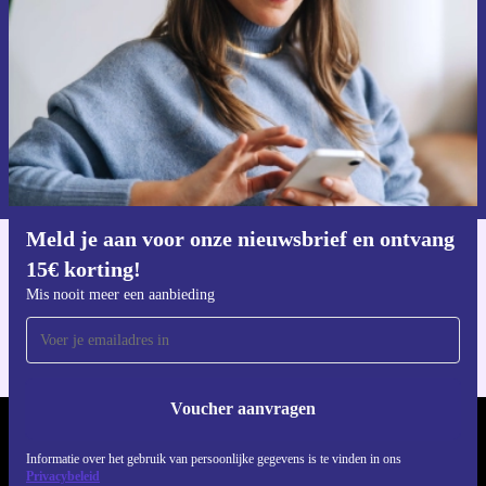
Mis nooit meer een aanbieding.
Voucher aanvragen
Informatie over het gebruik van persoonsgegevens vind je in ons
privacybeleid
.
Meld je aan voor onze nieuwsbrief en ontvang
15€ korting!
Download de refurbed app
Voor iOS en Android
Mis nooit meer een aanbieding
Voucher aanvragen
REFURBED NEDERLAND - RETHINK NEW.
Informatie over het gebruik van persoonlijke gegevens is te vinden in ons
Privacybeleid