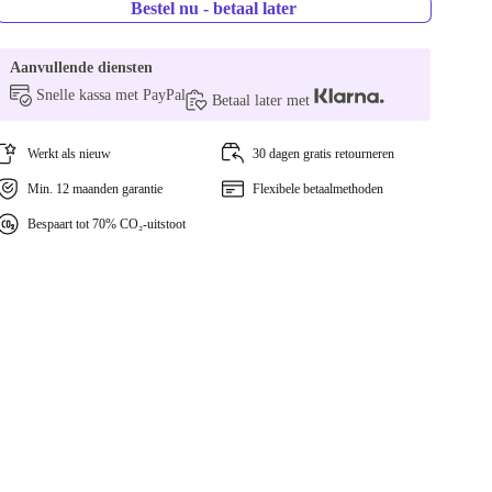
Bestel nu - betaal later
Aanvullende diensten
Snelle kassa met PayPal
Betaal later met
Werkt als nieuw
30 dagen gratis retourneren
Min. 12 maanden garantie
Flexibele betaalmethoden
Bespaart tot 70% CO₂-uitstoot