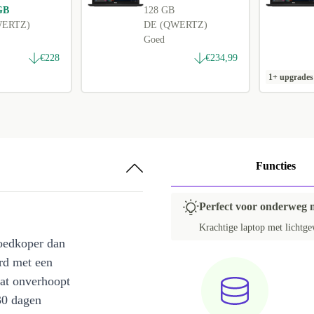
GB
128 GB
WERTZ)
DE (QWERTZ)
Goed
€228
€234,99
1+ upgrades
Functies
Perfect voor onderweg m
Krachtige laptop met lichtge
oedkoper dan
rd met een
at onverhoopt
30 dagen