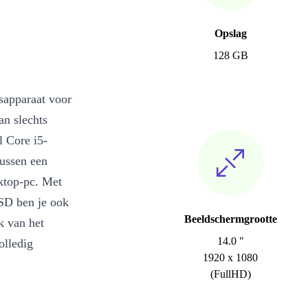
Opslag
128 GB
ssapparaat voor
an slechts
l Core i5-
ussen een
sktop-pc. Met
SSD ben je ook
Beeldschermgrootte
k van het
14.0 "
olledig
1920 x 1080
(FullHD)