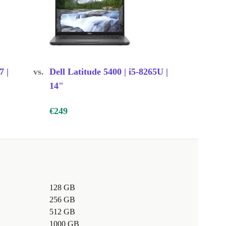
7 |
vs.
Dell Latitude 5400 | i5-8265U |
14"
€249
128 GB
256 GB
512 GB
1000 GB