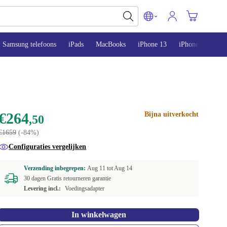
Samsung telefoons
iPads
MacBooks
iPhone 13
iPhone 14
iP
€264
Bijna uitverkocht
,50
€1659
(-84%)
Configuraties vergelijken
Verzending inbegrepen:
Aug 11 tot
Aug 14
30 dagen Gratis retourneren garantie
Levering incl.:
Voedingsadapter
In winkelwagen