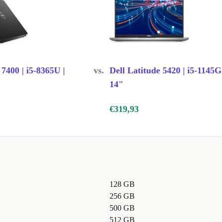
 7400 | i5-8365U |
vs.
Dell Latitude 5420 | i5-1145G
14"
€319,93
128 GB
256 GB
500 GB
512 GB