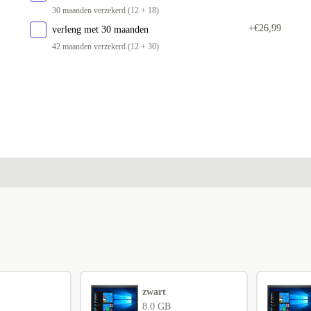
IT (QWERTY)
+€7,08
30 maanden verzekerd (12 + 18)
+€26,99
verleng met 30 maanden
GR (QWERTY)
+€7,08
42 maanden verzekerd (12 + 30)
FR (AZERTY)
+€7,08
UK (QWERTY)
+€7,08
ES (QWERTY)
+€7,08
NL (QWERTY)
+€24,49
zwart
8.0 GB