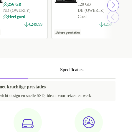
256 GB
128 GB
ND (QWERTY)
DE (QWERTZ)
Heel goed
Goed
€249,99
€259,98
Betere prestaties
1
Specificaties
et krachtige prestaties
wicht design en snelle SSD, ideaal voor reizen en werk.