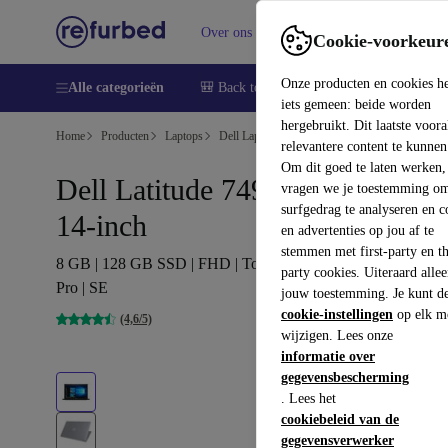
Over ons
Verkopen
Support
Cookie-voorkeur
Onze producten en cookies h
Alle categorieën
🎒 Back to school
Smartphones
Lapto
iets gemeen: beide worden
hergebruikt. Dit laatste voor
Home
Producten
Laptops
Dell Laptops
relevantere content te kunnen
Om dit goed te laten werken,
Dell Latitude 7490 | i5-8350U |
vragen we je toestemming om
surfgedrag te analyseren en c
14-inch
en advertenties op jou af te
stemmen met first-party en th
8 GB | 128 GB SSD | FHD | Toetsenbordverlichting | Win 11
party cookies. Uiteraard alle
Pro | SE
jouw toestemming. Je kunt d
cookie-instellingen
op elk m
(4,6/5)
wijzigen. Lees onze
informatie over
gegevensbescherming
. Lees het
cookiebeleid van de
gegevensverwerker