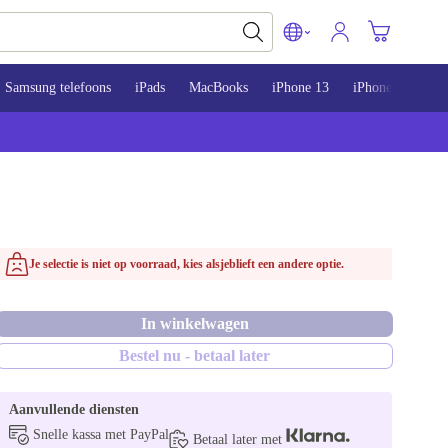
Samsung telefoons
iPads
MacBooks
iPhone 13
iPhone 14
iP
Je selectie is niet op voorraad, kies alsjeblieft een andere optie.
In winkelwagen
Bestel nu - betaal later
Aanvullende diensten
Snelle kassa met PayPal
Betaal later met