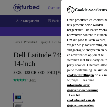
Over ons
Verkopen
Support
Cookie-voorkeur
Onze producten en cookies h
Alle categorieën
🎒 Back to school
Smartphones
Lapto
iets gemeen: beide worden
hergebruikt. Dit laatste voor
relevantere content te kunnen
Om dit goed te laten werken,
Home
Producten
Laptops
Dell Laptops
vragen we je toestemming om
surfgedrag te analyseren en c
Dell Latitude 7490 | i5-8350U |
en advertenties op jou af te
stemmen met first-party en th
14-inch
party cookies. Uiteraard alle
jouw toestemming. Je kunt d
8 GB | 128 GB SSD | FHD | Win 11 Pro | SE
cookie-instellingen
op elk m
(4,6/5)
wijzigen. Lees onze
informatie over
gegevensbescherming
. Lees het
cookiebeleid van de
gegevensverwerker