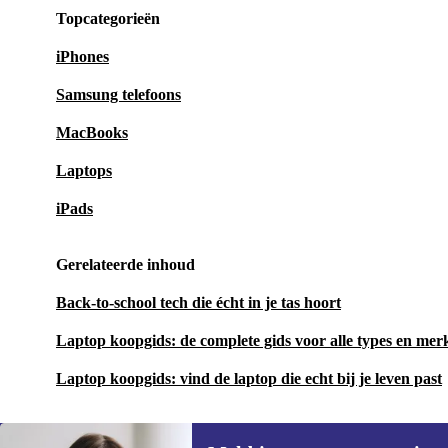
Topcategorieën
iPhones
Samsung telefoons
MacBooks
Laptops
iPads
Gerelateerde inhoud
Back-to-school tech die écht in je tas hoort
Laptop koopgids: de complete gids voor alle types en mer
Laptop koopgids: vind de laptop die echt bij je leven past