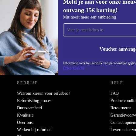
Meld je aan voor onze nieu
ontvang 15€ korting!
Meld je aan voor onze nieuwsbrief en
Mis nooit meer een aanbieding
ontvang €15 korting!
Mis nooit meer een aanbieding.
Voucher aanvrag
REFURBED NEDERLAND - RETHINK NEW.
Informatie over het gebruik van persoonlijke gegev
Privacybeleid
BEDRIJF
HELP
Waarom kiezen voor refurbed?
FAQ
Refurbishing proces
Productconditi
Duurzaamheid
Retourneren
Kwaliteit
Garantievoorw
Over ons
Contact opne
Werken bij refurbed
Leverancier w