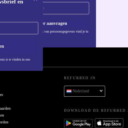
wsbrief en
Voucher aanvragen
Informatie over het gebruik van persoonsgegevens vind je in
ons
privacybeleid
.
en
ens is te vinden in ons
REFURBED IN
Nederland
es
aarden
DOWNLOAD DE REFURBED 
men
orden