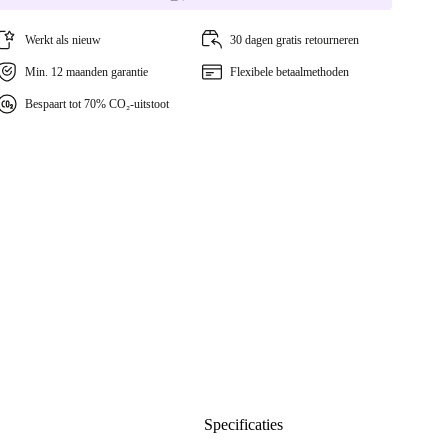
Werkt als nieuw
30 dagen gratis retourneren
Min. 12 maanden garantie
Flexibele betaalmethoden
Bespaart tot 70% CO₂-uitstoot
Specificaties