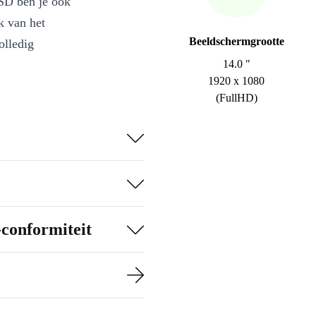
SSD ben je ook
k van het
Beeldschermgrootte
olledig
14.0 "
1920 x 1080
(FullHD)
-conformiteit