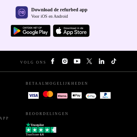
Download de refurbed app
Voor iOS en Android
VOLG ONS
BETAALMOGELIJKHEDEN
BEOORDELINGEN
APP
Trustpilot
TrustScore
4.6