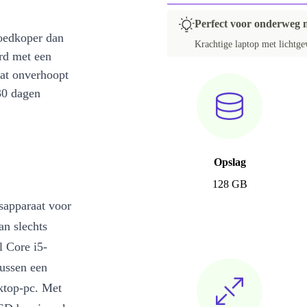
Perfect voor onderweg m
oedkoper dan
Krachtige laptop met lichtge
rd met een
at onverhoopt
30 dagen
Opslag
128 GB
ssapparaat voor
an slechts
l Core i5-
ussen een
sktop-pc. Met