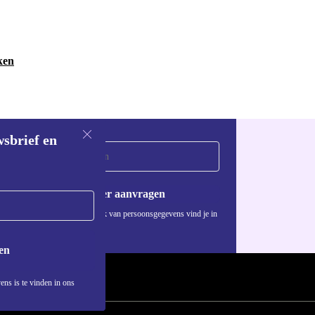
ken
wsbrief en
Voucher aanvragen
Informatie over het gebruik van persoonsgegevens vind je in
ons
privacybeleid
.
en
ens is te vinden in ons