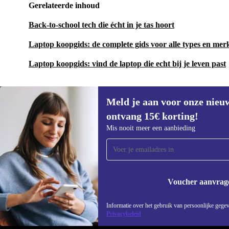
Gerelateerde inhoud
Back-to-school tech die écht in je tas hoort
Laptop koopgids: de complete gids voor alle types en mer
Laptop koopgids: vind de laptop die echt bij je leven past
Meld je aan voor onze nieu
ontvang 15€ korting!
Meld je aan voor onze nieuwsbrief en
Mis nooit meer een aanbieding
ontvang €15 korting!
Mis nooit meer een aanbieding.
Voucher aanvrag
REFURBED NEDERLAND - RETHINK NEW.
Informatie over het gebruik van persoonlijke gegev
Privacybeleid