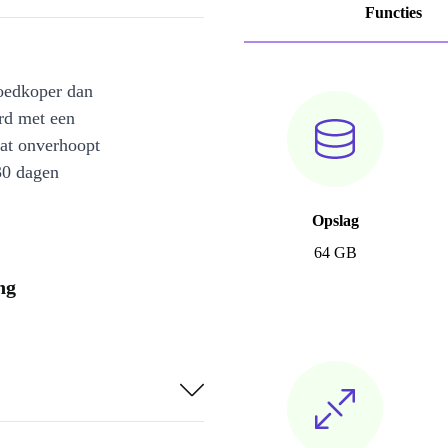
Functies
oedkoper dan
rd met een
at onverhoopt
30 dagen
Opslag
64 GB
ng