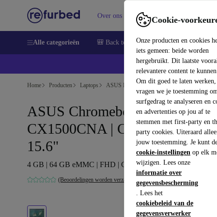
Over ons
Verkopen
Support
Cookie-voorkeur
Onze producten en cookies h
Alle categorieën
🎒 Back to school
Smartphones
Lapto
iets gemeen: beide worden
hergebruikt. Dit laatste voor
relevantere content te kunnen
Om dit goed te laten werken,
Home
Producten
Laptops
ASUS Laptops
vragen we je toestemming om
surfgedrag te analyseren en c
ASUS Chromebook
en advertenties op jou af te
stemmen met first-party en th
CX1500CNA | Celeron N3350 |
party cookies. Uiteraard alle
15.6"
jouw toestemming. Je kunt d
cookie-instellingen
op elk m
wijzigen. Lees onze
4 GB | 64 GB eMMC | FHD | Chrome OS | ES
informatie over
(Beoordelingen worden verzameld)
gegevensbescherming
. Lees het
cookiebeleid van de
gegevensverwerker