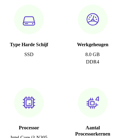
Type Harde Schijf
Werkgeheugen
SSD
8.0 GB
DDR4
Processor
Aantal
Processorkernen
Intel Core i3-N305