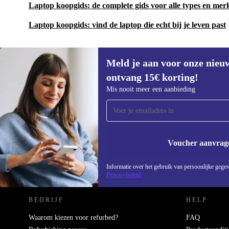
Laptop koopgids: de complete gids voor alle types en mer
Laptop koopgids: vind de laptop die echt bij je leven past
Meld je aan voor onze nieu
ontvang 15€ korting!
Meld je aan voor onze nieuwsbrief en
Mis nooit meer een aanbieding
ontvang €15 korting!
Mis nooit meer een aanbieding.
Voucher aanvrag
REFURBED NEDERLAND - RETHINK NEW.
Informatie over het gebruik van persoonlijke gegev
Privacybeleid
BEDRIJF
HELP
Waarom kiezen voor refurbed?
FAQ