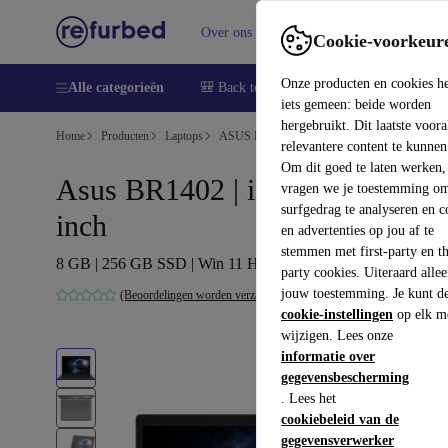
Over ons
Verkopen
Support
Cookie-voorkeur
Onze producten en cookies h
Alle categorieën
🎒 Back to school
Smartphones
Lapto
iets gemeen: beide worden
hergebruikt. Dit laatste voor
Home
Producten
Laptops
ASUS Laptops
relevantere content te kunnen
Om dit goed te laten werken,
Asus BR1402 | i3-N305 | 14-
vragen we je toestemming om
surfgedrag te analyseren en c
inch
en advertenties op jou af te
stemmen met first-party en th
8 GB | 256 GB SSD | Win 11 Home | DE
party cookies. Uiteraard alle
jouw toestemming. Je kunt d
(Beoordelingen worden verzameld)
cookie-instellingen
op elk m
wijzigen. Lees onze
informatie over
gegevensbescherming
. Lees het
cookiebeleid van de
gegevensverwerker