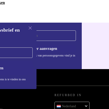
ken
wsbrief en
Voucher aanvragen
Informatie over het gebruik van persoonsgegevens vind je in
ons
privacybeleid
.
en
ens is te vinden in ons
REFURBED IN
Nederland