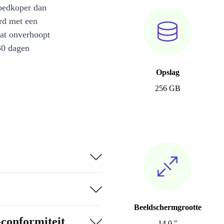
oedkoper dan
rd met een
at onverhoopt
30 dagen
Opslag
256 GB
Beeldschermgrootte
-conformiteit
14.0 "