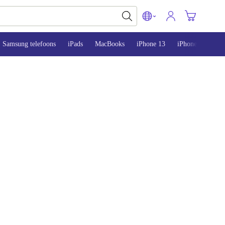
Samsung telefoons
iPads
MacBooks
iPhone 13
iPhone 14
iP