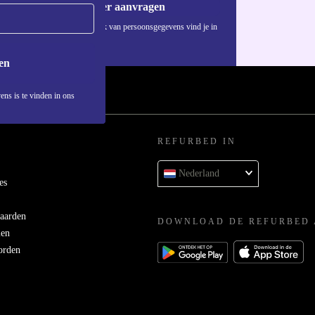
Voucher aanvragen
Informatie over het gebruik van persoonsgegevens vind je in
ons
privacybeleid
.
en
ens is te vinden in ons
REFURBED IN
Nederland
es
aarden
DOWNLOAD DE REFURBED 
men
orden