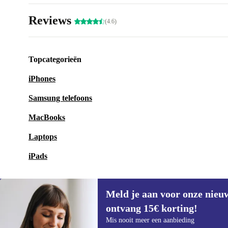
Reviews
(4.6)
Topcategorieën
iPhones
Samsung telefoons
MacBooks
Laptops
iPads
Meld je aan voor onze nieu
ontvang 15€ korting!
Meld je aan voor onze nieuwsbrief en
Mis nooit meer een aanbieding
ontvang €15 korting!