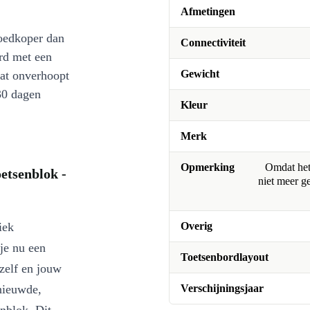
Afmetingen
oedkoper dan
Connectiviteit
rd met een
Gewicht
at onverhoopt
30 dagen
Kleur
Merk
Opmerking
Omdat het 
etsenblok -
niet meer g
iek
Overig
je nu een
Toetsenbordlayout
ezelf en jouw
rnieuwde,
Verschijningsjaar