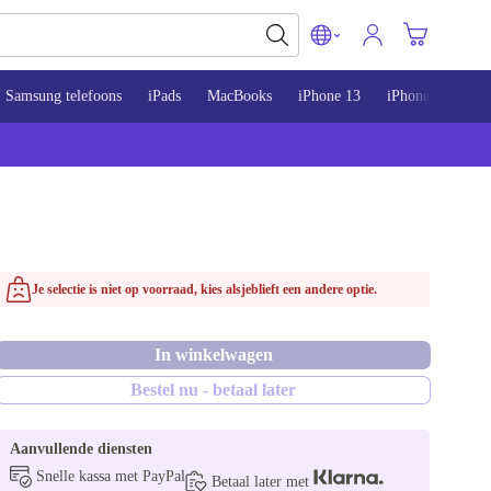
Samsung telefoons
iPads
MacBooks
iPhone 13
iPhone 14
iP
Je selectie is niet op voorraad, kies alsjeblieft een andere optie.
In winkelwagen
Bestel nu - betaal later
Aanvullende diensten
Snelle kassa met PayPal
Betaal later met