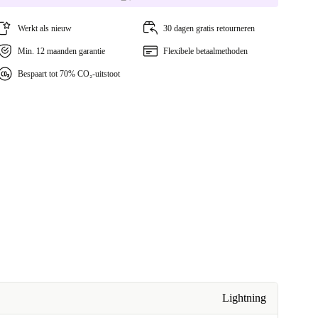
Werkt als nieuw
30 dagen gratis retourneren
Min. 12 maanden garantie
Flexibele betaalmethoden
Bespaart tot 70% CO₂-uitstoot
Lightning