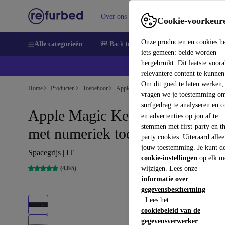
Over ons
Verkopen
Support
Cookie-voorkeur
Onze producten en cookies h
Alle categorieën
🎒 Back to school
Smartphones
Lapto
iets gemeen: beide worden
hergebruikt. Dit laatste voor
relevantere content te kunnen
Om dit goed te laten werken,
Home
Producten
Toebehoor
Apple Accessoires
vragen we je toestemming om
surfgedrag te analyseren en c
Apple Magic Keyboard 2017
en advertenties op jou af te
stemmen met first-party en th
met numeriek toetsenblok
party cookies. Uiteraard alle
jouw toestemming. Je kunt d
Spacegrijs | IT
cookie-instellingen
op elk m
(4,8/5)
wijzigen. Lees onze
informatie over
gegevensbescherming
. Lees het
cookiebeleid van de
gegevensverwerker