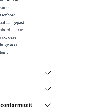
nblok. Dit
van een
etsenbord
maal aangepast
nbord is extra
aakt deze
htige accu,
den
eyboard
cbook, iPad of
-conformiteit