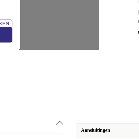
Beschikbaar in andere configuraties
UK (QWERTY)
ES (QWERTY)
REN
US (QWERTY)
DE (QWERTZ)
FR (AZERTY)
NL (QWERTY)
CH (QWERTZ)
Aansluitingen