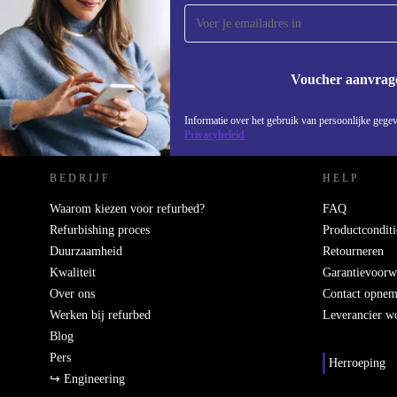
Mis nooit meer een aanbieding.
Voucher aanvrag
REFURBED NEDERLAND - RETHINK NEW.
Informatie over het gebruik van persoonlijke gegev
Privacybeleid
BEDRIJF
HELP
Waarom kiezen voor refurbed?
FAQ
Refurbishing proces
Productconditi
Duurzaamheid
Retourneren
Kwaliteit
Garantievoorw
Over ons
Contact opne
Werken bij refurbed
Leverancier w
Blog
Pers
Herroeping
↪ Engineering