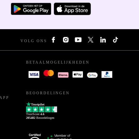
VOLG ONS
BETAALMOGELIJKHEDEN
BEOORDELINGEN
APP
Trustpilot
TrustScore
4.6
205482
Beoordelingen