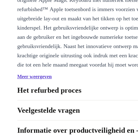
originele Apple Magic Keyboard met numeriek toetse
refurbished™ Apple toetsenbord is immers voorzien 
uitgebreide lay-out en maakt van het tikken op het to
kinderspel. Het gebruiksvriendelijke ontwerp is opti
aan de gebruiker en het ingebouwde numerieke toetse
gebruiksvriendelijk. Naast het innovatieve ontwerp m
krachtige originele uitrusting ook indruk met een krac
die tot een hele maand meegaat voordat hij moet wor
opgeladen. Je kunt het refurbished™ Apple Magic K
Meer weergeven
eenvoudig aansluiten via Bluetooth op je iPhone, Ma
Het refurbed proces
iPod en de magie ervan binnen handbereik beleven.
Veelgestelde vragen
Informatie over productveiligheid en 