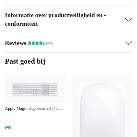
Lichtgewicht ontwerp
: Met slechts 243 gram neem je het
toetsenbord eenvoudig overal mee naartoe.
Informatie over productveiligheid en -
Duurzaam en professioneel gereviseerd
: Elk refurbished
conformiteit
toetsenbord van refurbed is grondig gecontroleerd, gereinigd en
technisch in topconditie gebracht. Zo kies je voor
Reviews
(4.6)
betrouwbaarheid én minder elektronisch afval.
Waarom kiezen voor een refurbished Magic Keyboard?
Past goed bij
Een refurbished toetsenbord biedt dezelfde premium-
ervaring, maar dan met een kleinere ecologische
voetafdruk. Elk product krijgt een tweede kans,
waardoor je actief bijdraagt aan een circulaire economie.
Zo maak je een bewuste keuze voor jezelf én voor de
Apple Magic Keyboard 2017 met numeriek toetsenblok
planeet.
Veelgestelde vragen over het Magic Keyboard 2021 Touch ID
€99
Kan ik het Magic Keyboard eenvoudig verbinden met mijn Mac?