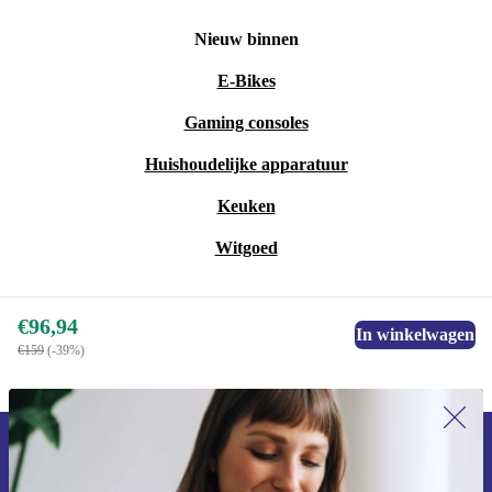
Nieuw binnen
E-Bikes
Gaming consoles
Huishoudelijke apparatuur
Keuken
Witgoed
€96,94
In winkelwagen
€159
(-39%)
Meld je aan voor onze nieuwsbrief en
ontvang €15 korting!