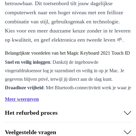
betrouwbaar. Dit toetsenbord tilt jouw dagelijkse
computerwerk naar een hoger niveau met een feilloze
combinatie van stijl, gebruiksgemak en technologie.
Kies voor een meer duurzame keuze zonder in te leveren
op kwaliteit, en geef elektronica een tweede leven 🌱.
Belangrijkste voordelen van het Magic Keyboard 2021 Touch ID
Snel en veilig inloggen
: Dankzij de ingebouwde
vingerafdruksensor log je razendsnel en veilig in op je Mac. Je
gegevens blijven privé, terwijl jij direct aan de slag kunt.
Draadloze vrijheid
: Met Bluetooth-connectiviteit werk je waar je
wilt, zonder gedoe met kabels. Ideaal voor thuiswerkers én
Meer weergeven
flexwerkplekken.
Het refurbed proces
Comfortabel typen
: De stille, responsieve toetsen bieden een
prettige typervaring, perfect voor lange werkdagen of creatieve
sessies.
Veelgestelde vragen