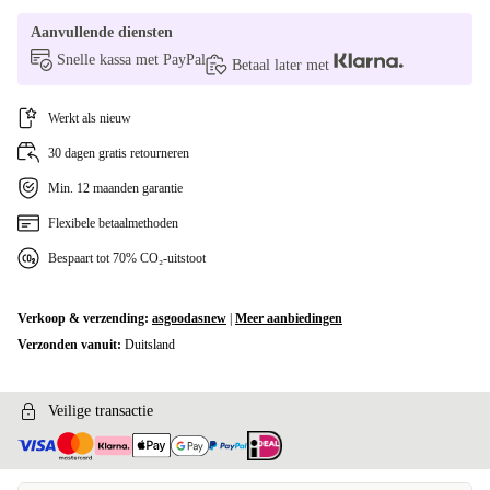
+€22,06
Aanvullende diensten
Snelle kassa met PayPal
Betaal later met
Werkt als nieuw
30 dagen gratis retourneren
Min. 12 maanden garantie
Flexibele betaalmethoden
Bespaart tot 70% CO₂-uitstoot
Verkoop & verzending:
asgoodasnew
|
Meer aanbiedingen
Verzonden vanuit:
Duitsland
Veilige transactie