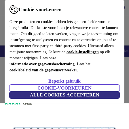
Download de app
Downloaden
Cookie-voorkeuren
Gebruik refurbed snel en eenvoudig
Onze producten en cookies hebben iets gemeen: beide worden
hergebruikt. Dit laatste vooral om je relevantere content te kunnen
tonen. Om dit goed te laten werken, vragen we je toestemming om
je surfgedrag te analyseren en content en advertenties op jou af te
stemmen met first-party en third-party cookies. Uiteraard alleen
Smartphones
Laptops
Tablets
Smartwatches
Accessoires
Koptelef
met jouw toestemming. Je kunt de
cookie-instellingen
op elk
moment wijzigen. Lees onze
Home
informatie over gegevensbescherming
Producten
Toebehoor
Apple Accessoires
. Lees het
cookiebeleid van de gegevensverwerker
.
Apple Magic Keyboard 2021 met
Beperkt gebruik
Touch ID
€96
,94
COOKIE-VOORKEUREN
€159
Blauw
ALLE COOKIES ACCEPTEREN
(4,7/5)