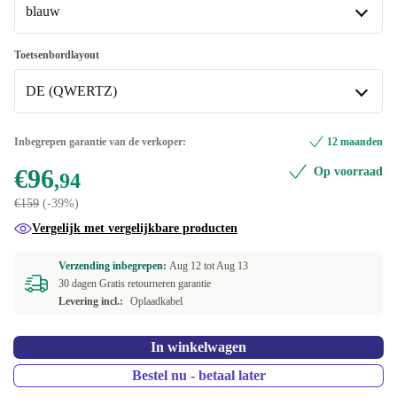
blauw
blauw
Toetsenbordlayout
DE (QWERTZ)
roze
Beschikbaar in andere configuraties
DE (QWERTZ)
Inbegrepen garantie van de verkoper:
12 maanden
zilver
+€22,06
Beschikbaar in andere configuraties
€96
Op voorraad
,94
ES (QWERTY)
+€13,05
€159
(-39%)
Vergelijk met vergelijkbare producten
FR (AZERTY)
+€13,05
Verzending inbegrepen:
Aug 12 tot
Aug 13
International English (QWERTY)
+€13,06
30 dagen Gratis retourneren garantie
Levering incl.:
Oplaadkabel
IT (QWERTY)
+€22,06
In winkelwagen
NL (QWERTY)
+€22,06
Bestel nu - betaal later
UK (QWERTY)