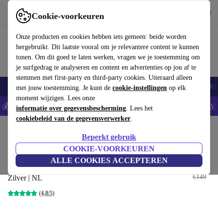
Download de app
Downloaden
Cookie-voorkeuren
Gebruik refurbed snel en eenvoudig
Onze producten en cookies hebben iets gemeen: beide worden
hergebruikt. Dit laatste vooral om je relevantere content te kunnen
tonen. Om dit goed te laten werken, vragen we je toestemming om
je surfgedrag te analyseren en content en advertenties op jou af te
stemmen met first-party en third-party cookies. Uiteraard alleen
Smartphones
Laptops
Tablets
Smartwatches
Accessoires
Koptelef
met jouw toestemming. Je kunt de
cookie-instellingen
op elk
moment wijzigen. Lees onze
💰Bespaar 5% EXTRA op alle iPhones - Code: IPHONEDEAL -
AV
informatie over gegevensbescherming
. Lees het
cookiebeleid van de gegevensverwerker
.
Home
Producten
Toebehoor
Apple Accessoires
Beperkt gebruik
Apple Magic Keyboard 2017 met
COOKIE-VOORKEUREN
numeriek toetsenblok
ALLE COOKIES ACCEPTEREN
€99
€149
Zilver | NL
(4,8/5)