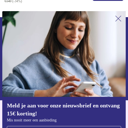
€149
(-34%)
Meld je aan voor onze nieuwsbrief en
ontvang €15 korting!
Mis nooit meer een aanbieding.
Voucher aanvragen
Informatie over het gebruik van persoonsgegevens vind je in ons
privacybeleid
.
Meld je aan voor onze nieuwsbrief en ontvang
15€ korting!
Download de refurbed app
Voor iOS en Android
Mis nooit meer een aanbieding