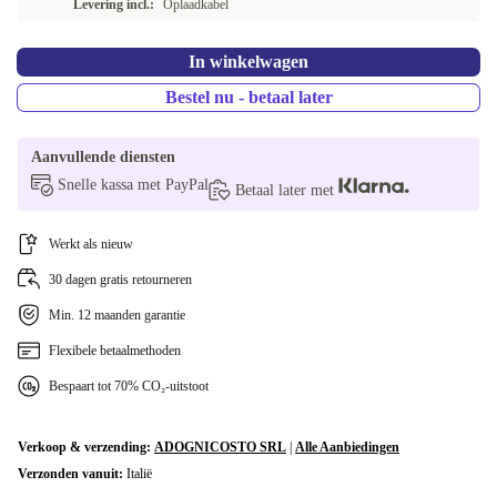
Levering incl.:
Oplaadkabel
UK (QWERTY)
In winkelwagen
Beschikbaar in andere configuraties
Bestel nu - betaal later
US (QWERTY)
-€2,01
Aanvullende diensten
CH (QWERTZ)
+€46
Snelle kassa met PayPal
Betaal later met
Werkt als nieuw
30 dagen gratis retourneren
Min. 12 maanden garantie
Flexibele betaalmethoden
Bespaart tot 70% CO₂-uitstoot
Verkoop & verzending:
ADOGNICOSTO SRL
|
Alle Aanbiedingen
Verzonden vanuit:
Italië