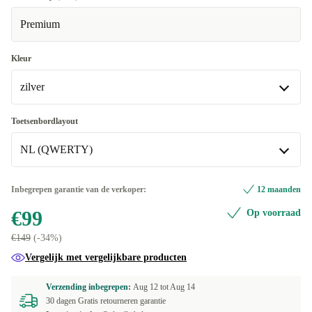
Premium
Kleur
zilver
zilver
Toetsenbordlayout
Beschikbaar in andere configuraties
NL (QWERTY)
spacegrijs
-€4,10
ES (QWERTY)
-€4
Inbegrepen garantie van de verkoper:
12 maanden
€99
Op voorraad
IT (QWERTY)
-€4
€149
(-34%)
DE (QWERTZ)
Vergelijk met vergelijkbare producten
FR (AZERTY)
Verzending inbegrepen:
Aug 12 tot
Aug 14
30 dagen Gratis retourneren garantie
NL (QWERTY)