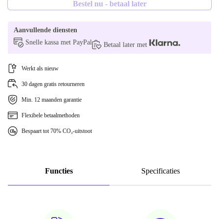
Bestel nu - betaal later
paars
Aanvullende diensten
blauw
Snelle kassa met PayPal
Betaal later met
oranje
Werkt als nieuw
30 dagen gratis retourneren
Min. 12 maanden garantie
Flexibele betaalmethoden
Bespaart tot 70% CO₂-uitstoot
Functies
Specificaties