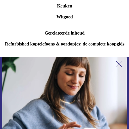
Keuken
Witgoed
Gerelateerde inhoud
Refurbished koptelefoons & oordopjes: de complete koopgids
Meld je aan voor onze nieuwsbrief en
ontvang €15 korting!
Mis nooit meer een aanbieding.
Voucher aanvragen
Informatie over het gebruik van persoonsgegevens vind je in ons