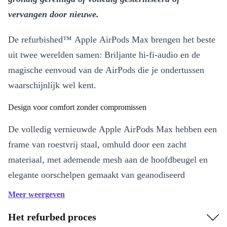
vervangen door nieuwe.
De refurbished™ Apple AirPods Max brengen het beste
uit twee werelden samen: Briljante hi-fi-audio en de
magische eenvoud van de AirPods die je ondertussen
waarschijnlijk wel kent.
Design voor comfort zonder compromissen
De volledig vernieuwde Apple AirPods Max hebben een
frame van roestvrij staal, omhuld door een zacht
materiaal, met ademende mesh aan de hoofdbeugel en
elegante oorschelpen gemaakt van geanodiseerd
aluminium – perfecte combo van comfort en stevigheid.
Meer weergeven
De telescooparmpjes zorgen voor genoeg flexibiliteit. Ze
Het refurbed proces