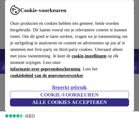
Download de app
Downloaden
Cookie-voorkeuren
Gebruik refurbed snel en eenvoudig
Onze producten en cookies hebben iets gemeen: beide worden
hergebruikt. Dit laatste vooral om je relevantere content te kunnen
tonen. Om dit goed te laten werken, vragen we je toestemming om
je surfgedrag te analyseren en content en advertenties op jou af te
stemmen met first-party en third-party cookies. Uiteraard alleen
Smartphones
Laptops
Tablets
Smartwatches
Accessoires
Koptelef
met jouw toestemming. Je kunt de
cookie-instellingen
op elk
moment wijzigen. Lees onze
💰Bespaar 5% EXTRA op alle iPhones - Code: IPHONEDEAL -
AV
informatie over gegevensbescherming
. Lees het
cookiebeleid van de gegevensverwerker
.
Home
Producten
Audio
Koptelefoons
Beperkt gebruik
Apple AirPods Max 2024
COOKIE-VOORKEUREN
ALLE COOKIES ACCEPTEREN
Middernacht
(4,6/5)