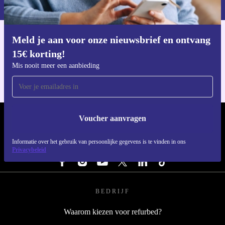
privacybeleid
.
Meld je aan voor onze nieuwsbrief en ontvang
Download de refurbed app
15€ korting!
Voor iOS en Android
Mis nooit meer een aanbieding
Voucher aanvragen
REFURBED NEDERLAND - RETHINK NEW.
Informatie over het gebruik van persoonlijke gegevens is te vinden in ons
VOLG ONS
Privacybeleid
BEDRIJF
Waarom kiezen voor refurbed?