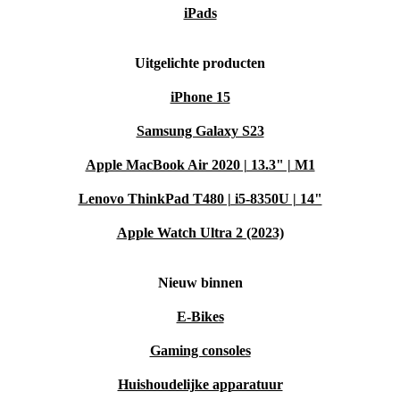
iPads
aan de oorschelp.
Super eenvoudige installatie
Uitgelichte producten
iPhone 15
De refurbished™ Apple AirPods Max maken – zoals je
van AirPods gewend bent – heel eenvoudig verbinding
Samsung Galaxy S23
via Bluetooth. Verbind ze met een tik van je vinger met
Apple MacBook Air 2020 | 13.3" | M1
je Apple-apparaten of wissel vloeiend tussen je
Lenovo ThinkPad T480 | i5-8350U | 14"
apparaten.
Apple Watch Ultra 2 (2023)
Nieuw binnen
E-Bikes
Gaming consoles
Huishoudelijke apparatuur