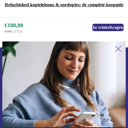
Refurbished koptelefoons & oordopjes: de complete koopgids
€108,08
In winkelwagen
€149
(-27%)
Meld je aan voor onze nieuwsbrief en
ontvang €15 korting!
Mis nooit meer een aanbieding.
Voucher aanvragen
Informatie over het gebruik van persoonsgegevens vind je in ons
privacybeleid
.