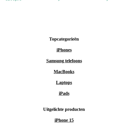
audio.
Refurbed: altijd zorgeloos genieten
Minimaal 12 maanden garantie
30 dagen gratis retourneren
Topcategorieën
Professioneel gecontroleerd en grondig gereinigd
iPhones
Maak een slimme en verantwoorde keuze met deze
Samsung telefoons
refurbished Apple AirPods 4. Gen en ervaar ultieme
MacBooks
vrijheid in geluid. 🎧
Laptops
iPads
Uitgelichte producten
iPhone 15