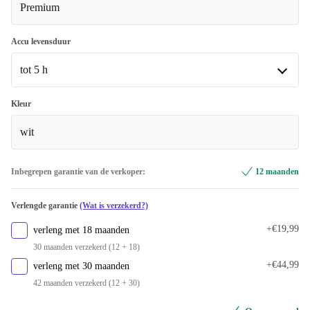
Premium
Accu levensduur
tot 5 h
tot 5 h
Kleur
Beschikbaar in andere configuraties
wit
tot 4 h
+€16,91
Inbegrepen garantie van de verkoper:
12 maanden
Verlengde garantie
(Wat is verzekerd?)
+€19,99
verleng met 18 maanden
30 maanden verzekerd (12 + 18)
+€44,99
verleng met 30 maanden
42 maanden verzekerd (12 + 30)