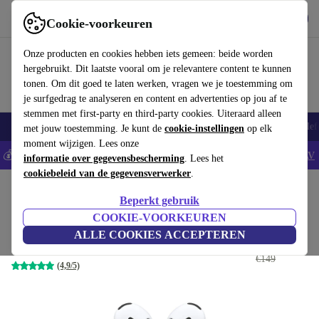
Download de app
Downloaden
Cookie-voorkeuren
Gebruik refurbed snel en eenvoudig
Onze producten en cookies hebben iets gemeen: beide worden
hergebruikt. Dit laatste vooral om je relevantere content te kunnen
tonen. Om dit goed te laten werken, vragen we je toestemming om
je surfgedrag te analyseren en content en advertenties op jou af te
stemmen met first-party en third-party cookies. Uiteraard alleen
Smartphones
Laptops
Tablets
Smartwatches
Accessoires
Koptelef
met jouw toestemming. Je kunt de
cookie-instellingen
op elk
moment wijzigen. Lees onze
💰Bespaar 5% EXTRA op alle iPhones - Code: IPHONEDEAL -
AV
informatie over gegevensbescherming
. Lees het
cookiebeleid van de gegevensverwerker
.
Home
Producten
Audio
Koptelefoons
Beperkt gebruik
Apple AirPods 4e gen.
COOKIE-VOORKEUREN
ALLE COOKIES ACCEPTEREN
€108
,08
Wit | USB-C
€149
(4,9/5)