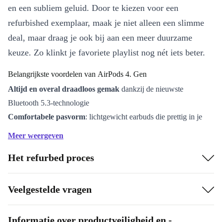
en een subliem geluid. Door te kiezen voor een
refurbished exemplaar, maak je niet alleen een slimme
deal, maar draag je ook bij aan een meer duurzame
keuze. Zo klinkt je favoriete playlist nog nét iets beter.
Belangrijkste voordelen van AirPods 4. Gen
Altijd en overal draadloos gemak
dankzij de nieuwste
Bluetooth 5.3-technologie
Comfortabele pasvorm
: lichtgewicht earbuds die prettig in je
oren blijven zitten
Meer weergeven
Kristalhelder geluid
voor muziek, podcasts en gesprekken
Het refurbed proces
Slimme bediening
: tik en swipe om eenvoudig je muziek of
oproepen te regelen
Snelle koppeling
met al je Apple apparaten
Veelgestelde vragen
Waarom kiezen voor refurbished AirPods?
Met refurbished AirPods van refurbed haal je een
Informatie over productveiligheid en -