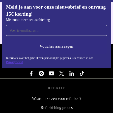
Meld je aan voor onze nieuwsbrief en ontvang
15€ korting!
Download de refurbed app
Voor iOS en Android
Mis nooit meer een aanbieding
Voucher aanvragen
REFURBED NEDERLAND - RETHINK NEW.
Informatie over het gebruik van persoonlijke gegevens is te vinden in ons
Privacybeleid
VOLG ONS
BEDRIJF
Waarom kiezen voor refurbed?
Refurbishing proces