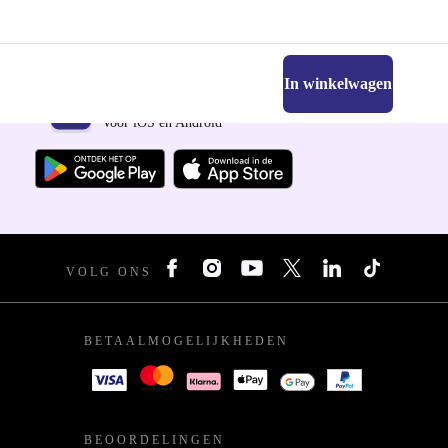
In winkelwagen
Download de refurbed app
Voor iOS en Android
VOLG ONS
BETAALMOGELIJKHEDEN
BEOORDELINGEN