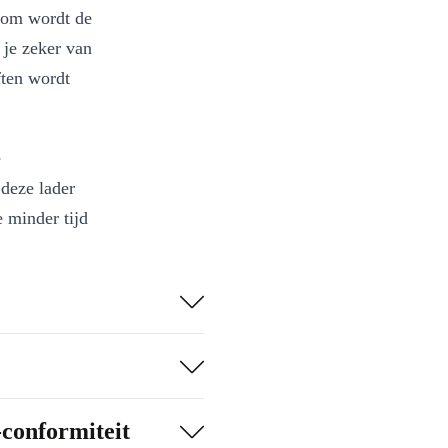
rom wordt de
 je zeker van
ften wordt
e
deze lader
 minder tijd
ten te
rom wordt de
 je zeker van
ften wordt
-conformiteit