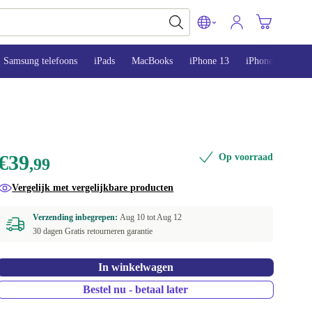
Samsung telefoons
iPads
MacBooks
iPhone 13
iPhone 14
iP
€39
Op voorraad
,99
Vergelijk met vergelijkbare producten
Verzending inbegrepen:
Aug 10 tot
Aug 12
30 dagen Gratis retourneren garantie
In winkelwagen
Bestel nu - betaal later