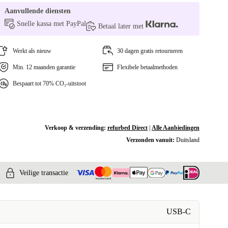
Aanvullende diensten
Snelle kassa met PayPal
Betaal later met
Werkt als nieuw
30 dagen gratis retourneren
Min. 12 maanden garantie
Flexibele betaalmethoden
Bespaart tot 70% CO₂-uitstoot
Verkoop & verzending:
refurbed Direct
|
Alle Aanbiedingen
Verzonden vanuit:
Duitsland
Veilige transactie
USB-C