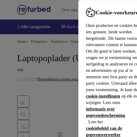
Over ons
Verkopen
Support
Cookie-voorkeur
Onze producten en cookies h
Alle categorieën
🎒 Back to school
Smartphones
Lapto
iets gemeen: beide worden
hergebruikt. Dit laatste voor
Home
Producten
Toebehoor
Opladers en laadkabels
relevantere content te kunnen
Om dit goed te laten werken,
Laptopoplader (USB-C) - 65W
vragen we je toestemming om
surfgedrag te analyseren en c
wit
en advertenties op jou af te
stemmen met first-party en th
(Beoordelingen worden verzameld)
party cookies. Uiteraard alle
jouw toestemming. Je kunt d
cookie-instellingen
op elk m
wijzigen. Lees onze
informatie over
gegevensbescherming
. Lees het
cookiebeleid van de
gegevensverwerker