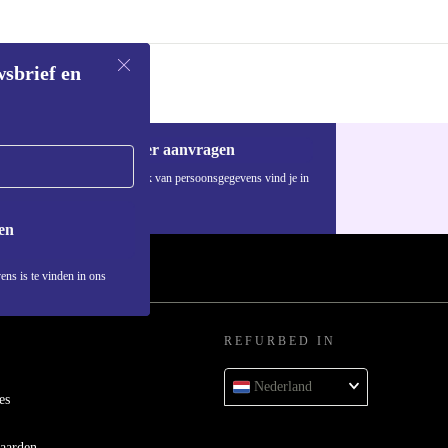
wsbrief en
Voucher aanvragen
Informatie over het gebruik van persoonsgegevens vind je in
ons
privacybeleid
.
en
ens is te vinden in ons
REFURBED IN
Nederland
es
aarden