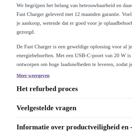
We begrijpen het belang van betrouwbaarheid en daa
Fast Charger geleverd met 12 maanden garantie. Voel
je aankoop, wetende dat er goed voor je oplaadbehoe
gezorgd.
De Fast Charger is een geweldige oplossing voor al j
energiebehoeften. Met een USB-C-poort van 20 W is 
ontworpen om hoge laadsnelheden te leveren, zodat je
kwijt bent aan wachten en meer tijd hebt om je appara
Meer weergeven
gebruiken.
Het refurbed proces
We begrijpen het belang van betrouwbaarheid en daa
Fast Charger geleverd met 12 maanden garantie. Voel
Veelgestelde vragen
je aankoop, wetende dat er goed voor je oplaadbehoe
gezorgd.
Informatie over productveiligheid en 