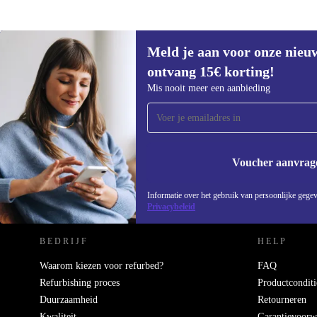
Meld je aan voor onze nieu
€39,99
ontvang 15€ korting!
Meld je aan voor onze nieuwsbrief en
Mis nooit meer een aanbieding
ontvang €15 korting!
Mis nooit meer een aanbieding.
Voucher aanvrag
REFURBED NEDERLAND - RETHINK NEW.
Informatie over het gebruik van persoonlijke gegev
Privacybeleid
BEDRIJF
HELP
Waarom kiezen voor refurbed?
FAQ
Refurbishing proces
Productconditi
Duurzaamheid
Retourneren
Kwaliteit
Garantievoorw