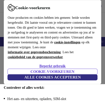
Download de app
Downloaden
Cookie-voorkeuren
Gebruik refurbed snel en eenvoudig
Onze producten en cookies hebben iets gemeen: beide worden
hergebruikt. Dit laatste vooral om je relevantere content te kunnen
tonen. Om dit goed te laten werken, vragen we je toestemming om
je surfgedrag te analyseren en content en advertenties op jou af te
stemmen met first-party en third-party cookies. Uiteraard alleen
Smartphones
Laptops
Tablets
Smartwatches
Accessoires
Koptelef
met jouw toestemming. Je kunt de
cookie-instellingen
op elk
moment wijzigen. Lees onze
informatie over gegevensbescherming
. Lees het
Verkoop je Sony Xperia 10 : Functionaliteit
cookiebeleid van de gegevensverwerker
.
Stap 1/4
Beperkt gebruik
COOKIE-VOORKEUREN
Functionaliteit
Specificaties
Aanbod
Persoonlijke
ALLE COOKIES ACCEPTEREN
informatie
Controleer of alles werkt:
Het aan- en uitzetten, opladen, SIM-slot