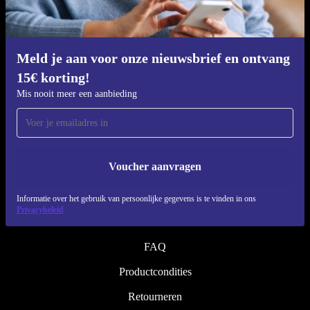
Refurbishing proces
Duurzaamheid
Kwaliteit
Meld je aan voor onze nieuwsbrief en ontvang
15€ korting!
Over ons
Mis nooit meer een aanbieding
Werken bij refurbed
Blog
Pers
Voucher aanvragen
↪ Engineering
Informatie over het gebruik van persoonlijke gegevens is te vinden in ons
Privacybeleid
HELP
FAQ
Productcondities
Retourneren