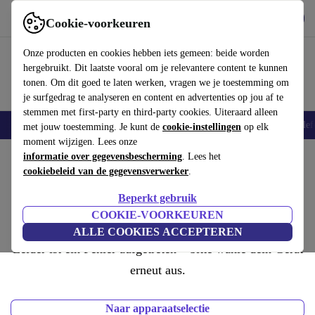
Download de app
Downloaden
Cookie-voorkeuren
Gebruik refurbed snel en eenvoudig
Onze producten en cookies hebben iets gemeen: beide worden
hergebruikt. Dit laatste vooral om je relevantere content te kunnen
tonen. Om dit goed te laten werken, vragen we je toestemming om
je surfgedrag te analyseren en content en advertenties op jou af te
stemmen met first-party en third-party cookies. Uiteraard alleen
Smartphones
Laptops
Tablets
Smartwatches
Accessoires
Koptelef
met jouw toestemming. Je kunt de
cookie-instellingen
op elk
moment wijzigen. Lees onze
informatie over gegevensbescherming
. Lees het
cookiebeleid van de gegevensverwerker
.
Beperkt gebruik
COOKIE-VOORKEUREN
ALLE COOKIES ACCEPTEREN
Leider ist ein Fehler aufgetreten – bitte wähle dein Gerät
erneut aus.
Naar apparaatselectie