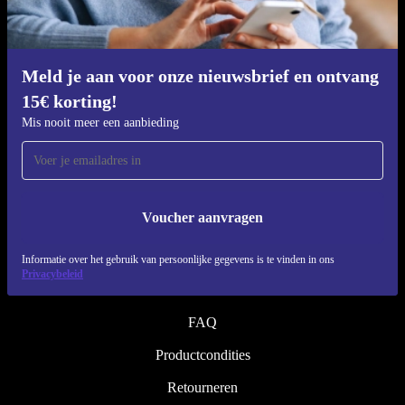
Refurbishing proces
Duurzaamheid
Kwaliteit
Meld je aan voor onze nieuwsbrief en ontvang
15€ korting!
Over ons
Mis nooit meer een aanbieding
Werken bij refurbed
Blog
Pers
Voucher aanvragen
↪ Engineering
Informatie over het gebruik van persoonlijke gegevens is te vinden in ons
Privacybeleid
HELP
FAQ
Productcondities
Retourneren