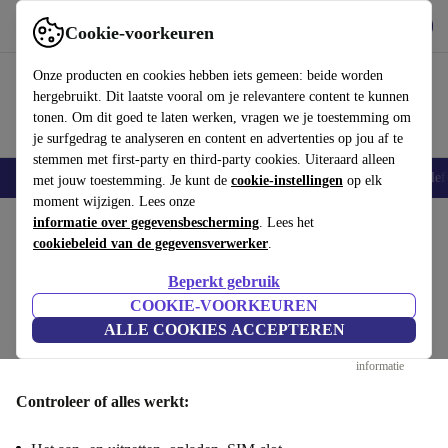
Download de app
Downloaden
Cookie-voorkeuren
Gebruik refurbed snel en eenvoudig
Onze producten en cookies hebben iets gemeen: beide worden
hergebruikt. Dit laatste vooral om je relevantere content te kunnen
tonen. Om dit goed te laten werken, vragen we je toestemming om
je surfgedrag te analyseren en content en advertenties op jou af te
stemmen met first-party en third-party cookies. Uiteraard alleen
Smartphones
Laptops
Tablets
Smartwatches
Accessoires
Koptelef
met jouw toestemming. Je kunt de
cookie-instellingen
op elk
moment wijzigen. Lees onze
informatie over gegevensbescherming
. Lees het
Verkoop je Samsung Galaxy S5 Plus :
cookiebeleid van de gegevensverwerker
.
Functionaliteit
Beperkt gebruik
COOKIE-VOORKEUREN
Stap 1/4
ALLE COOKIES ACCEPTEREN
Functionaliteit
Specificaties
Aanbod
Persoonlijke
informatie
Controleer of alles werkt: