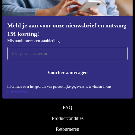
Refurbishing proces
Duurzaamheid
Kwaliteit
Meld je aan voor onze nieuwsbrief en ontvang
15€ korting!
Over ons
Mis nooit meer een aanbieding
Werken bij refurbed
Blog
Pers
Voucher aanvragen
↪ Engineering
Informatie over het gebruik van persoonlijke gegevens is te vinden in ons
Privacybeleid
HELP
FAQ
Productcondities
Retourneren