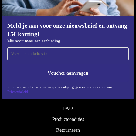
Refurbishing proces
Duurzaamheid
Kwaliteit
Meld je aan voor onze nieuwsbrief en ontvang
15€ korting!
Over ons
Mis nooit meer een aanbieding
Werken bij refurbed
Blog
Pers
Voucher aanvragen
↪ Engineering
Informatie over het gebruik van persoonlijke gegevens is te vinden in ons
Privacybeleid
HELP
FAQ
Productcondities
Retourneren