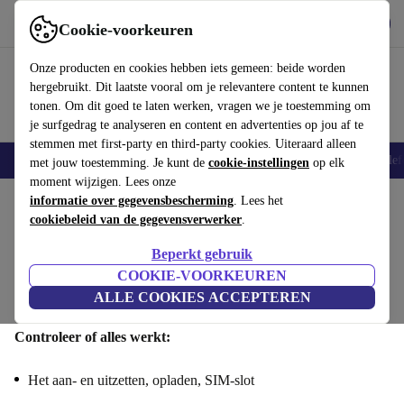
Download de app
Downloaden
Cookie-voorkeuren
Gebruik refurbed snel en eenvoudig
Onze producten en cookies hebben iets gemeen: beide worden
hergebruikt. Dit laatste vooral om je relevantere content te kunnen
tonen. Om dit goed te laten werken, vragen we je toestemming om
je surfgedrag te analyseren en content en advertenties op jou af te
stemmen met first-party en third-party cookies. Uiteraard alleen
Smartphones
Laptops
Tablets
Smartwatches
Accessoires
Koptelef
met jouw toestemming. Je kunt de
cookie-instellingen
op elk
moment wijzigen. Lees onze
informatie over gegevensbescherming
. Lees het
Verkoop je Huawei Pura 70 : Functionaliteit
cookiebeleid van de gegevensverwerker
.
Stap 1/4
Beperkt gebruik
COOKIE-VOORKEUREN
Functionaliteit
Specificaties
Aanbod
Persoonlijke
ALLE COOKIES ACCEPTEREN
informatie
Controleer of alles werkt:
Het aan- en uitzetten, opladen, SIM-slot