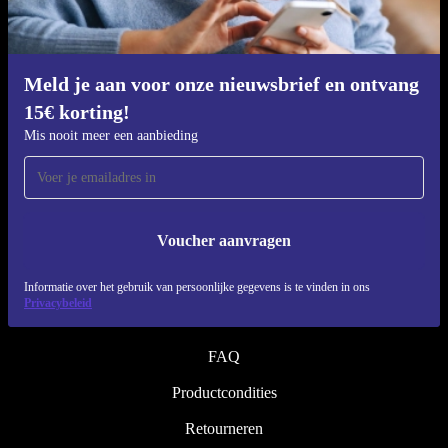
Refurbishing proces
Duurzaamheid
Kwaliteit
Meld je aan voor onze nieuwsbrief en ontvang
15€ korting!
Over ons
Mis nooit meer een aanbieding
Werken bij refurbed
Blog
Pers
Voucher aanvragen
↪ Engineering
Informatie over het gebruik van persoonlijke gegevens is te vinden in ons
Privacybeleid
HELP
FAQ
Productcondities
Retourneren