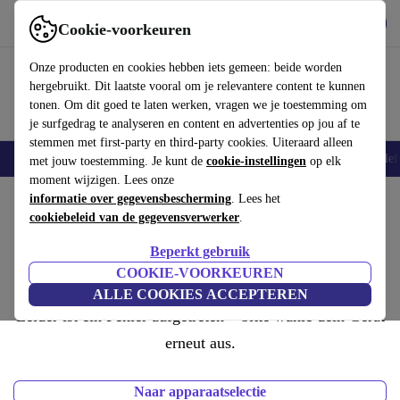
Download de app
Downloaden
Cookie-voorkeuren
Gebruik refurbed snel en eenvoudig
Onze producten en cookies hebben iets gemeen: beide worden
hergebruikt. Dit laatste vooral om je relevantere content te kunnen
tonen. Om dit goed te laten werken, vragen we je toestemming om
je surfgedrag te analyseren en content en advertenties op jou af te
stemmen met first-party en third-party cookies. Uiteraard alleen
Smartphones
Laptops
Tablets
Smartwatches
Accessoires
Koptelef
met jouw toestemming. Je kunt de
cookie-instellingen
op elk
moment wijzigen. Lees onze
informatie over gegevensbescherming
. Lees het
cookiebeleid van de gegevensverwerker
.
Beperkt gebruik
COOKIE-VOORKEUREN
ALLE COOKIES ACCEPTEREN
Leider ist ein Fehler aufgetreten – bitte wähle dein Gerät
erneut aus.
Naar apparaatselectie