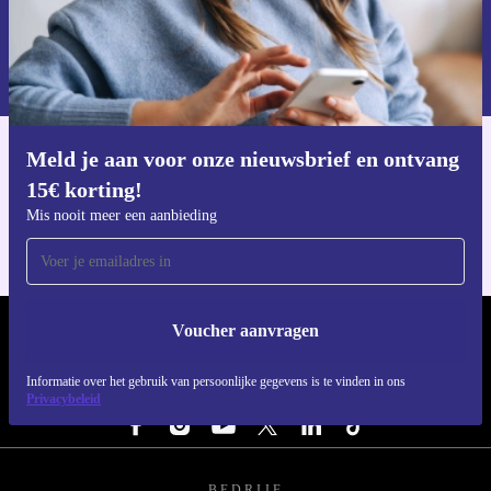
Voucher aanvragen
Informatie over het gebruik van persoonsgegevens vind je in ons
privacybeleid
.
Meld je aan voor onze nieuwsbrief en ontvang
Download de refurbed app
15€ korting!
Voor iOS en Android
Mis nooit meer een aanbieding
Voucher aanvragen
REFURBED NEDERLAND - RETHINK NEW.
Informatie over het gebruik van persoonlijke gegevens is te vinden in ons
VOLG ONS
Privacybeleid
BEDRIJF