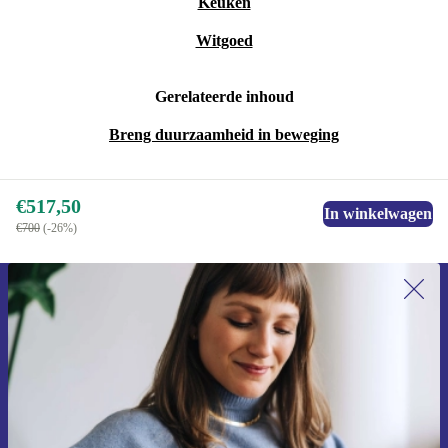
Keuken
Witgoed
Gerelateerde inhoud
Breng duurzaamheid in beweging
€517,50
In winkelwagen
€700
(-26%)
Meld je aan voor onze nieuwsbrief en
ontvang €15 korting!
Mis nooit meer een aanbieding.