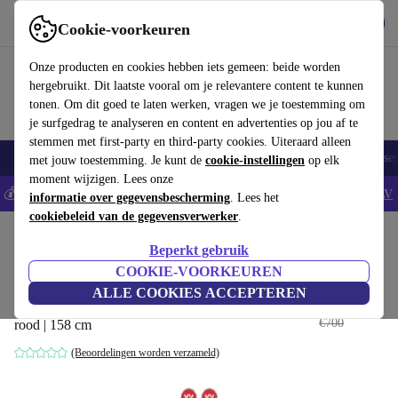
Download de app
Downloaden
Cookie-voorkeuren
Gebruik refurbed snel en eenvoudig
Onze producten en cookies hebben iets gemeen: beide worden
hergebruikt. Dit laatste vooral om je relevantere content te kunnen
tonen. Om dit goed te laten werken, vragen we je toestemming om
je surfgedrag te analyseren en content en advertenties op jou af te
stemmen met first-party en third-party cookies. Uiteraard alleen
Elektronica
Huishouden
Keuken
Sport
E-Bikes
Yoga
Fietse
met jouw toestemming. Je kunt de
cookie-instellingen
op elk
moment wijzigen. Lees onze
💰Bespaar 5% EXTRA op alle iPhones - Code: IPHONEDEAL -
AV
informatie over gegevensbescherming
. Lees het
cookiebeleid van de gegevensverwerker
.
Home
Sport
Winter
Skiën
Alpineskiën
Ski's
Beperkt gebruik
Völkl Racetiger SRC
COOKIE-VOORKEUREN
(2024/2025)
ALLE COOKIES ACCEPTEREN
€517
,50
€700
rood | 158 cm
(Beoordelingen worden verzameld)