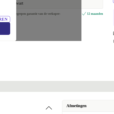
zwart
Inbegrepen garantie van de verkoper:
12 maanden
REN
Afmetingen