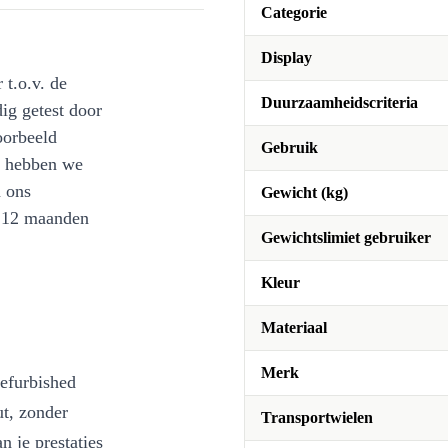
Categorie
Display
 t.o.v. de
Duurzaamheidscriteria
ig getest door
oorbeeld
Gebruik
st hebben we
n ons
Gewicht (kg)
l 12 maanden
Gewichtslimiet gebruiker
Kleur
Materiaal
Merk
refurbished
ut, zonder
Transportwielen
n je prestaties