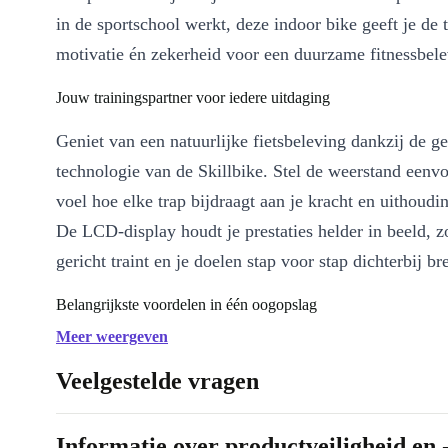
in de sportschool werkt, deze indoor bike geeft je de t
motivatie én zekerheid voor een duurzame fitnessbele
Jouw trainingspartner voor iedere uitdaging
Geniet van een natuurlijke fietsbeleving dankzij de g
technologie van de Skillbike. Stel de weerstand eenv
voel hoe elke trap bijdraagt aan je kracht en uithoud
De LCD-display houdt je prestaties helder in beeld, zo
gericht traint en je doelen stap voor stap dichterbij br
Belangrijkste voordelen in één oogopslag
Professioneel refurbished:
Betrouwbaar, grondig gecheckt en
Meer weergeven
beter dan gebruikt!
Veelgestelde vragen
Duurzame keuze:
Geef topkwaliteit een tweede leven en verk
ecologische voetafdruk. 🌱
Informatie over productveiligheid en 
Realistische fietservaring:
Trap soepel en voel het verschil ti