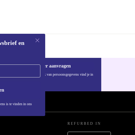
len bieden
ren op plezier
wsbrief en
Voucher aanvragen
a zekerheid.
Informatie over het gebruik van persoonsgegevens vind je in
ons
privacybeleid
.
llbike kosteloos
en
ens is te vinden in ons
bike investeer
duurzame
REFURBED IN
, terwijl je