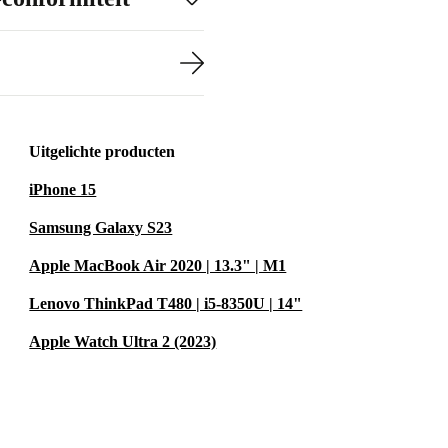
ielen zorgen
etrainer in elk
Uitgelichte producten
iPhone 15
Samsung Galaxy S23
sportwielen
ij het
Apple MacBook Air 2020 | 13.3" | M1
n kleinere
Lenovo ThinkPad T480 | i5-8350U | 14"
Apple Watch Ultra 2 (2023)
nners die
voor