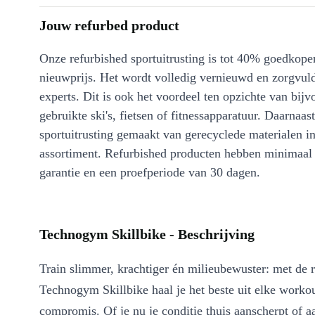
Jouw refurbed product
Onze refurbished sportuitrusting is tot 40% goedkoper
nieuwprijs. Het wordt volledig vernieuwd en zorgvuld
experts. Dit is ook het voordeel ten opzichte van bijv
gebruikte ski's, fietsen of fitnessapparatuur. Daarnaa
sportuitrusting gemaakt van gerecyclede materialen i
assortiment. Refurbished producten hebben minimaa
garantie en een proefperiode van 30 dagen.
Technogym Skillbike - Beschrijving
Train slimmer, krachtiger én milieubewuster: met de 
Technogym Skillbike haal je het beste uit elke worko
compromis. Of je nu je conditie thuis aanscherpt of aa