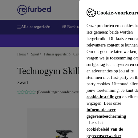
Cookie-voorkeur
Onze producten en cookies h
Alle categorieën
🎒 Back to school
Elektronica
Huish
iets gemeen: beide worden
hergebruikt. Dit laatste voor
relevantere content te kunnen
Om dit goed te laten werken,
Home
Sport
Fitnessapparaten
Cardio
Hometrainers
vragen we je toestemming om
surfgedrag te analyseren en c
Technogym Skillbike
en advertenties op jou af te
stemmen met first-party en th
zwart
party cookies. Uiteraard alle
jouw toestemming. Je kunt d
(Beoordelingen worden verzameld)
cookie-instellingen
op elk m
wijzigen. Lees onze
informatie over
gegevensbescherming
. Lees het
cookiebeleid van de
gegevensverwerker