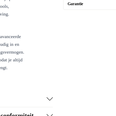
Garantie
ools,
ving.
eavanceerde
oudig in en
ingsvermogen.
dat je altijd
engt.
 gereinigd –
lein je
-conformiteit
jdens