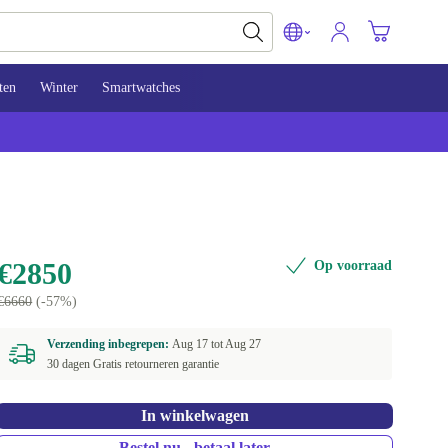
ten
Winter
Smartwatches
€2850
Op voorraad
€6660
(-57%)
Verzending inbegrepen:
Aug 17 tot
Aug 27
30 dagen Gratis retourneren garantie
In winkelwagen
Bestel nu - betaal later