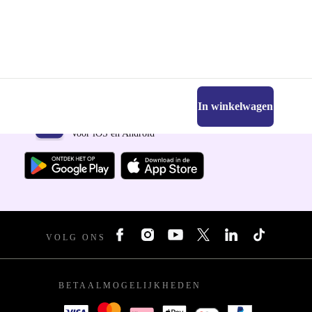
In winkelwagen
Download de refurbed app
Voor iOS en Android
VOLG ONS
BETAALMOGELIJKHEDEN