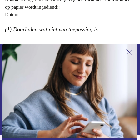
op papier wordt ingediend):
Datum:
(*) Doorhalen wat niet van toepassing is
Meld je aan voor onze nieuwsbrief en
ontvang €15 korting!
Mis nooit meer een aanbieding.
Voucher aanvragen
Informatie over het gebruik van persoonsgegevens vind je in ons
privacybeleid
.