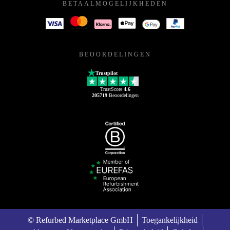
BETAALMOGELIJKHEDEN
BEOORDELINGEN
Trustpilot
TrustScore
4.6
205719
Beoordelingen
© Refurbed Marketplace GmbH
Toegankelijkheid