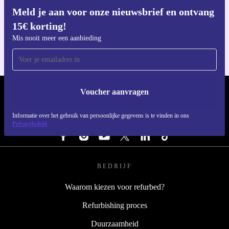
Meld je aan voor onze nieuwsbrief en ontvang
Download de refurbed app
15€ korting!
Voor iOS en Android
Mis nooit meer een aanbieding
Voucher aanvragen
REFURBED NEDERLAND - RETHINK NEW.
Informatie over het gebruik van persoonlijke gegevens is te vinden in ons
VOLG ONS
Privacybeleid
BEDRIJF
Waarom kiezen voor refurbed?
Refurbishing proces
Duurzaamheid