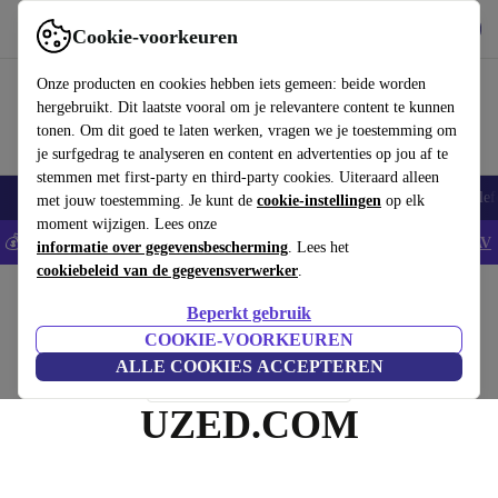
Download de app
Downloaden
Cookie-voorkeuren
Gebruik refurbed snel en eenvoudig
Onze producten en cookies hebben iets gemeen: beide worden
hergebruikt. Dit laatste vooral om je relevantere content te kunnen
tonen. Om dit goed te laten werken, vragen we je toestemming om
je surfgedrag te analyseren en content en advertenties op jou af te
stemmen met first-party en third-party cookies. Uiteraard alleen
Smartphones
Laptops
Tablets
Smartwatches
Accessoires
Koptelef
met jouw toestemming. Je kunt de
cookie-instellingen
op elk
moment wijzigen. Lees onze
💰Bespaar 5% EXTRA op alle iPhones - Code: IPHONEDEAL -
AV
informatie over gegevensbescherming
. Lees het
cookiebeleid van de gegevensverwerker
.
Home
Beperkt gebruik
COOKIE-VOORKEUREN
ALLE COOKIES ACCEPTEREN
UZED.COM