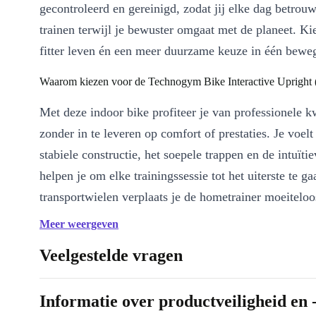
gecontroleerd en gereinigd, zodat jij elke dag betrou
trainen terwijl je bewuster omgaat met de planeet. Ki
fitter leven én een meer duurzame keuze in één bewe
Waarom kiezen voor de Technogym Bike Interactive Upright (
Met deze indoor bike profiteer je van professionele kw
zonder in te leveren op comfort of prestaties. Je voelt 
stabiele constructie, het soepele trappen en de intuïti
helpen je om elke trainingssessie tot het uiterste te g
transportwielen verplaats je de hometrainer moeiteloo
woonkamer tot fitnesshoek.
Meer weergeven
Belangrijkste voordelen
Veelgestelde vragen
Interactief LCD-display
: Volg je prestaties in realtime. Stel 
monitor je vooruitgang en blijf gemotiveerd.
Informatie over productveiligheid en 
Ergonomisch ontwerp
: Het zadel en stuur pas je eenvoudig 