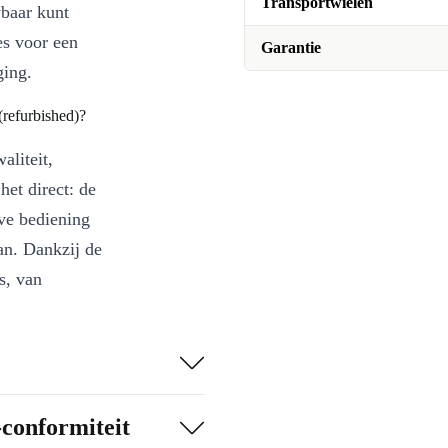
Transportwielen
wbaar kunt
es voor een
Garantie
ging.
refurbished)?
aliteit,
het direct: de
eve bediening
aan. Dankzij de
s, van
je doelen,
-conformiteit
aan voor een