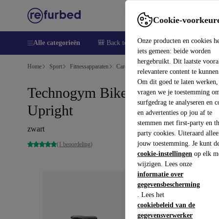
Cookie-voorkeur
Onze producten en cookies h
Alle categorieën
🎒 Back to school
Elektronica
Huish
iets gemeen: beide worden
hergebruikt. Dit laatste voor
Home
Sport
Fitnessapparaten
Cardio
Hometrainers
relevantere content te kunnen
Om dit goed te laten werken,
Technogym Bike Interactive
vragen we je toestemming om
surfgedrag te analyseren en c
Upright
en advertenties op jou af te
stemmen met first-party en th
zwart
party cookies. Uiteraard alle
jouw toestemming. Je kunt d
(1 beoordeling)
cookie-instellingen
op elk m
wijzigen. Lees onze
informatie over
gegevensbescherming
. Lees het
cookiebeleid van de
gegevensverwerker