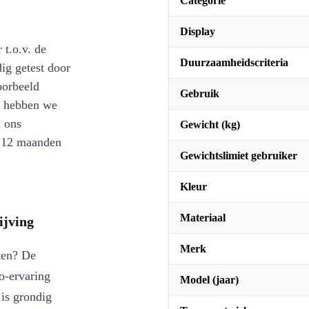
Categorie
Display
 t.o.v. de
Duurzaamheidscriteria
ig getest door
oorbeeld
Gebruik
st hebben we
n ons
Gewicht (kg)
l 12 maanden
Gewichtslimiet gebruiker
Kleur
Materiaal
ijving
Merk
aken? De
io-ervaring
Model (jaar)
is grondig