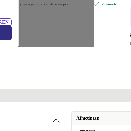
Inbegrepen garantie van de verkoper:
12 maanden
REN
Afmetingen