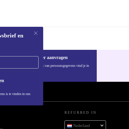
te?
d in een
wsbrief en
delen is de
Voucher aanvragen
huis als in
Informatie over het gebruik van persoonsgegevens vind je in
ons
privacybeleid
.
en
naar een andere
ens is te vinden in ons
REFURBED IN
ldt op deze
Nederland