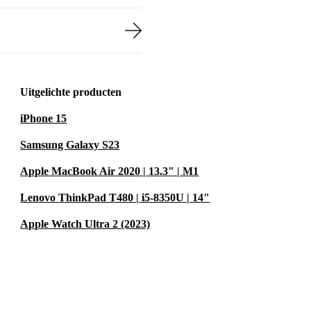
lange rit plant.
ructie en een
nsief gebruik.
sportschool. Of
 indoor bike past
Uitgelichte producten
iPhone 15
rtwielen schuif
Samsung Galaxy S23
Apple MacBook Air 2020 | 13.3" | M1
Interactive
Lenovo ThinkPad T480 | i5-8350U | 14"
je
Apple Watch Ultra 2 (2023)
inder afval en
erkt aan een