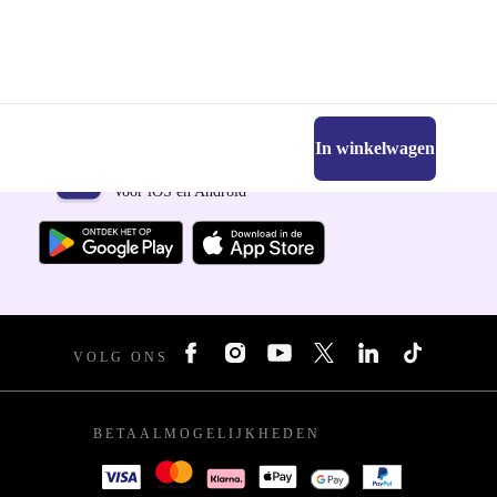
In winkelwagen
Download de refurbed app
Voor iOS en Android
VOLG ONS
BETAALMOGELIJKHEDEN