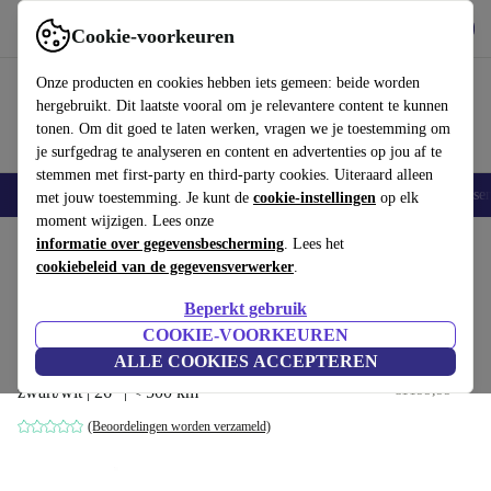
Download de app
Downloaden
Cookie-voorkeuren
Gebruik refurbed snel en eenvoudig
Onze producten en cookies hebben iets gemeen: beide worden
hergebruikt. Dit laatste vooral om je relevantere content te kunnen
tonen. Om dit goed te laten werken, vragen we je toestemming om
je surfgedrag te analyseren en content en advertenties op jou af te
stemmen met first-party en third-party cookies. Uiteraard alleen
Elektronica
Huishouden
Keuken
Sport
E-Bikes
Yoga
Fietse
met jouw toestemming. Je kunt de
cookie-instellingen
op elk
moment wijzigen. Lees onze
Home
informatie over gegevensbescherming
Sport
Fietsen en (e)steps
E-bikes
. Lees het
cookiebeleid van de gegevensverwerker
.
Rechtstreeks van originele fabrikant
Beperkt gebruik
Moma Bikes Ebike 26.2 Hydr |
COOKIE-VOORKEUREN
Lage instap
€899
,99
ALLE COOKIES ACCEPTEREN
€1199,99
zwart/wit | 26" | < 500 km
(Beoordelingen worden verzameld)