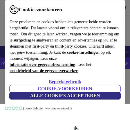
Download de app
Downloaden
Cookie-voorkeuren
Gebruik refurbed snel en eenvoudig
Onze producten en cookies hebben iets gemeen: beide worden
hergebruikt. Dit laatste vooral om je relevantere content te kunnen
tonen. Om dit goed te laten werken, vragen we je toestemming om
je surfgedrag te analyseren en content en advertenties op jou af te
stemmen met first-party en third-party cookies. Uiteraard alleen
Elektronica
Huishouden
Keuken
Sport
E-Bikes
Yoga
Fietse
met jouw toestemming. Je kunt de
cookie-instellingen
op elk
moment wijzigen. Lees onze
💰Bespaar 5% EXTRA op alle iPhones - Code: IPHONEDEAL -
AV
informatie over gegevensbescherming
. Lees het
cookiebeleid van de gegevensverwerker
.
Home
Sport
Fietsen en (e)steps
E-bikes
Beperkt gebruik
Lapierre eZesty AM 9.2 (2022) | diamant
COOKIE-VOORKEUREN
ALLE COOKIES ACCEPTEREN
groen/oranje/zwart | 29/27.5" | 46 cm | L | 100 - 500 km
(Beoordelingen worden verzameld)