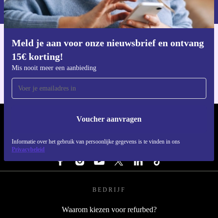
privacybeleid
.
12 maanden garantie en je hebt 30 dagen gratis
retourrecht. Zo fiets je zonder zorgen én met vertrouwen
de toekomst tegemoet. 🚲
Meld je aan voor onze nieuwsbrief en ontvang
Download de refurbed app
15€ korting!
Voor iOS en Android
Mis nooit meer een aanbieding
Voucher aanvragen
REFURBED NEDERLAND - RETHINK NEW.
Informatie over het gebruik van persoonlijke gegevens is te vinden in ons
VOLG ONS
Privacybeleid
BEDRIJF
Waarom kiezen voor refurbed?