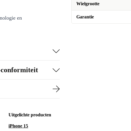
Wielgrootte
Garantie
nologie en
iteloze
weging, zelfs
er opladen.
-conformiteit
perfect voor
ork dempt
remmen in elke
Uitgelichte producten
iPhone 15
en gemak