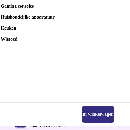
Gaming consoles
Huishoudelijke apparatuur
Keuken
Witgoed
In winkelwagen
Download de refurbed app
Voor iOS en Android