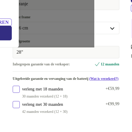
Beschikbaar in andere configuraties
oranje
< 100 km
Maat frame
REN
46 cm
46 cm
Wielgrootte
Beschikbaar in andere configuraties
28"
43 cm
Inbegrepen garantie van de verkoper:
12 maanden
51 cm
Uitgebreide garantie en vervanging van de batterij
(Wat is verzekerd?)
+€59,99
verleng met 18 maanden
30 maanden verzekerd (12 + 18)
+€99,99
verleng met 30 maanden
42 maanden verzekerd (12 + 30)