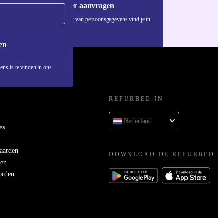
Voucher aanvragen
die.
Informatie over het gebruik van persoonsgegevens vind je in
ons
privacybeleid
.
ijfremmen van
en
tructie zorgt
ens is te vinden in ons
j het lage
REFURBED IN
iedereen,
Nederland
es
aarden
DOWNLOAD DE REFURBED 
tie op je
men
orden
en gratis
g, morgen en