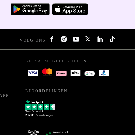
VOLG ONS
BETAALMOGELIJKHEDEN
BEOORDELINGEN
APP
Trustpilot
TrustScore
4.6
205533
Beoordelingen