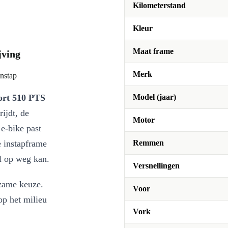
Kilometerstand
Kleur
Maat frame
jving
Merk
nstap
rt 510 PTS
Model (jaar)
rijdt, de
Motor
 e-bike past
e instapframe
Remmen
el op weg kan.
Versnellingen
zame keuze.
Voor
op het milieu
Vork