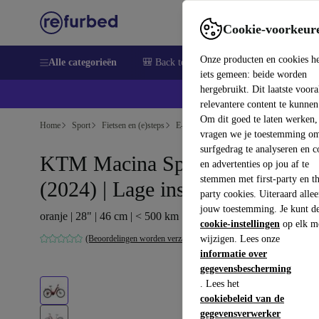
Cookie-voorkeur
Onze producten en cookies h
Alle categorieën
🎒 Back to school
Elektronica
Huish
iets gemeen: beide worden
hergebruikt. Dit laatste voor
relevantere content te kunnen
Om dit goed te laten werken,
Home
Sport
Fietsen en (e)steps
E-bikes
vragen we je toestemming om
surfgedrag te analyseren en c
KTM Macina Sport 510 PTS
en advertenties op jou af te
stemmen met first-party en th
(2024) | Lage instap
party cookies. Uiteraard alle
jouw toestemming. Je kunt d
oranje | 28" | 46 cm | < 500 km
cookie-instellingen
op elk m
(Beoordelingen worden verzameld)
wijzigen. Lees onze
informatie over
gegevensbescherming
. Lees het
cookiebeleid van de
gegevensverwerker