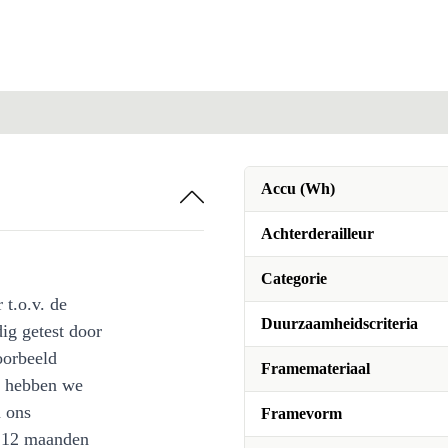
Accu (Wh)
Achterderailleur
Categorie
 t.o.v. de
Duurzaamheidscriteria
ig getest door
oorbeeld
Framemateriaal
st hebben we
n ons
Framevorm
l 12 maanden