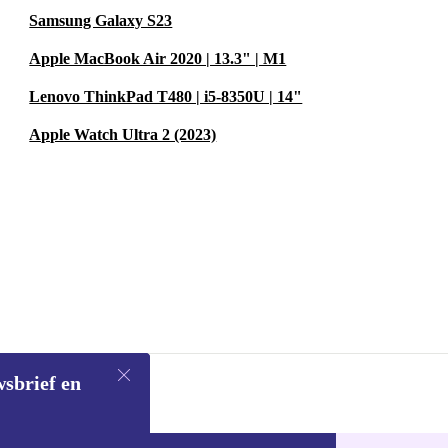
Samsung Galaxy S23
Apple MacBook Air 2020 | 13.3" | M1
draag bij aan
Lenovo ThinkPad T480 | i5-8350U | 14"
Apple Watch Ultra 2 (2023)
bineer woon-
NA SPORT
ankzij de 500
 comfortabel
wsbrief en
er?
Absoluut!
 maakt deze