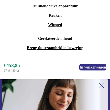
Huishoudelijke apparatuur
Keuken
Witgoed
Gerelateerde inhoud
Breng duurzaamheid in beweging
€458,85
In winkelwagen
€749
(-39%)
Meld je aan voor onze nieuwsbrief en
ontvang €15 korting!
Mis nooit meer een aanbieding.