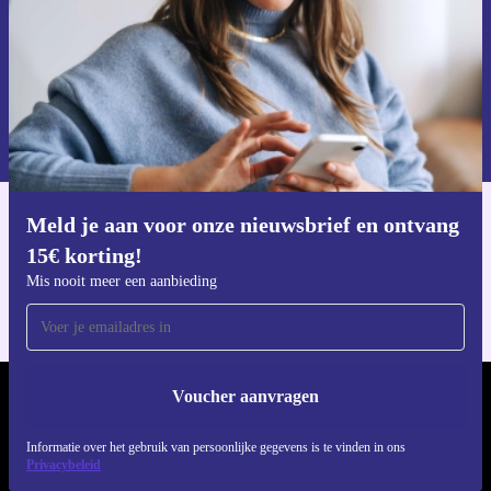
Voucher aanvragen
Informatie over het gebruik van persoonsgegevens vind je in ons
privacybeleid
.
Meld je aan voor onze nieuwsbrief en ontvang
Download de refurbed app
15€ korting!
Voor iOS en Android
Mis nooit meer een aanbieding
Voucher aanvragen
REFURBED NEDERLAND - RETHINK NEW.
Informatie over het gebruik van persoonlijke gegevens is te vinden in ons
VOLG ONS
Privacybeleid