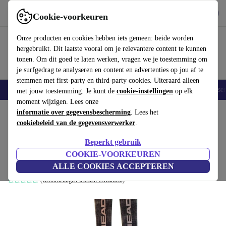
Download de app
Downloaden
Cookie-voorkeuren
Gebruik refurbed snel en eenvoudig
Onze producten en cookies hebben iets gemeen: beide worden
hergebruikt. Dit laatste vooral om je relevantere content te kunnen
tonen. Om dit goed te laten werken, vragen we je toestemming om
je surfgedrag te analyseren en content en advertenties op jou af te
stemmen met first-party en third-party cookies. Uiteraard alleen
Elektronica
Huishouden
Keuken
Sport
E-Bikes
Yoga
Fietse
met jouw toestemming. Je kunt de
cookie-instellingen
op elk
moment wijzigen. Lees onze
Home
informatie over gegevensbescherming
Sport
Winter
Skiën
Alpineskiën
. Lees het
Ski's
cookiebeleid van de gegevensverwerker
.
Head LYT Tech V4 XL
Beperkt gebruik
(2019/2020)
€458
,85
COOKIE-VOORKEUREN
€749
wit | 170 cm
ALLE COOKIES ACCEPTEREN
(Beoordelingen worden verzameld)