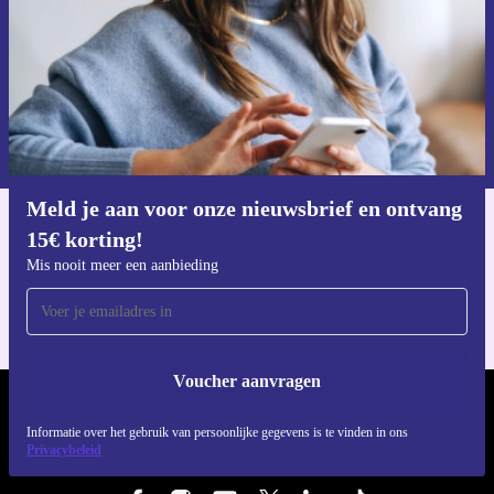
Kies voor de Conor WRC Porto (2024) en ervaar het
plezier van elektrisch fietsen, mét oog voor het milieu.
Voucher aanvragen
🚲
Informatie over het gebruik van persoonsgegevens vind je in ons
privacybeleid
.
Meld je aan voor onze nieuwsbrief en ontvang
15€ korting!
Download de refurbed app
Voor iOS en Android
Mis nooit meer een aanbieding
Voucher aanvragen
REFURBED NEDERLAND - RETHINK NEW.
Informatie over het gebruik van persoonlijke gegevens is te vinden in ons
Privacybeleid
VOLG ONS