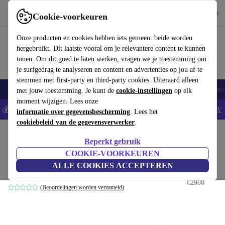
Download de app
Downloaden
Cookie-voorkeuren
Gebruik refurbed snel en eenvoudig
Onze producten en cookies hebben iets gemeen: beide worden
hergebruikt. Dit laatste vooral om je relevantere content te kunnen
tonen. Om dit goed te laten werken, vragen we je toestemming om
je surfgedrag te analyseren en content en advertenties op jou af te
stemmen met first-party en third-party cookies. Uiteraard alleen
Elektronica
Huishouden
Keuken
Sport
E-Bikes
Yoga
Fietse
met jouw toestemming. Je kunt de
cookie-instellingen
op elk
moment wijzigen. Lees onze
💰Bespaar 5% EXTRA op alle iPhones - Code: IPHONEDEAL -
AV
informatie over gegevensbescherming
. Lees het
cookiebeleid van de gegevensverwerker
.
Home
Sport
Fietsen en (e)steps
E-bikes
Beperkt gebruik
Conor WRC Porto (2024)
COOKIE-VOORKEUREN
ALLE COOKIES ACCEPTEREN
€2320
wit | 54 cm | < 100 km
€2900
(Beoordelingen worden verzameld)