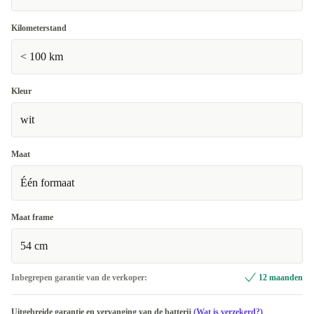
Kilometerstand
< 100 km
Kleur
wit
Maat
Één formaat
Maat frame
54 cm
Inbegrepen garantie van de verkoper:
12 maanden
Uitgebreide garantie en vervanging van de batterij
(Wat is verzekerd?)