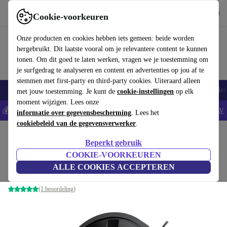
Download de app
Downloaden
Cookie-voorkeuren
Gebruik refurbed snel en eenvoudig
Onze producten en cookies hebben iets gemeen: beide worden
hergebruikt. Dit laatste vooral om je relevantere content te kunnen
tonen. Om dit goed te laten werken, vragen we je toestemming om
je surfgedrag te analyseren en content en advertenties op jou af te
stemmen met first-party en third-party cookies. Uiteraard alleen
Smartphones
Laptops
Tablets
Smartwatches
Accessoires
Koptelef
met jouw toestemming. Je kunt de
cookie-instellingen
op elk
moment wijzigen. Lees onze
💰Bespaar 5% EXTRA op alle iPhones - Code: IPHONEDEAL -
AV
informatie over gegevensbescherming
. Lees het
cookiebeleid van de gegevensverwerker
.
Home
Producten
Huishouden
Vloerreiniging
Robotstofzuiger
Beperkt gebruik
ZACO V4 Max Robotstofzuiger
COOKIE-VOORKEUREN
ALLE COOKIES ACCEPTEREN
zwart
(1 beoordeling)