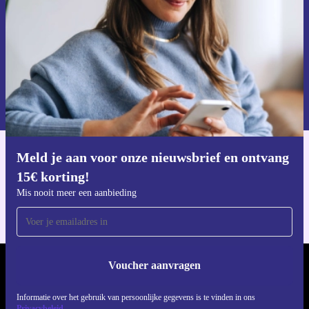
Voucher aanvragen
Informatie over het gebruik van persoonsgegevens vind je in ons
privacybeleid
.
Meld je aan voor onze nieuwsbrief en ontvang
Download de refurbed app
15€ korting!
Voor iOS en Android
Mis nooit meer een aanbieding
Voucher aanvragen
REFURBED NEDERLAND - RETHINK NEW.
Informatie over het gebruik van persoonlijke gegevens is te vinden in ons
VOLG ONS
Privacybeleid