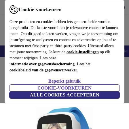
Download de app
Downloaden
Cookie-voorkeuren
Gebruik refurbed snel en eenvoudig
Onze producten en cookies hebben iets gemeen: beide worden
hergebruikt. Dit laatste vooral om je relevantere content te kunnen
tonen. Om dit goed te laten werken, vragen we je toestemming om
je surfgedrag te analyseren en content en advertenties op jou af te
stemmen met first-party en third-party cookies. Uiteraard alleen
Smartphones
Laptops
Tablets
Smartwatches
Accessoires
Koptelef
met jouw toestemming. Je kunt de
cookie-instellingen
op elk
moment wijzigen. Lees onze
Home
informatie over gegevensbescherming
Producten
Smartwatches
. Lees het
cookiebeleid van de gegevensverwerker
.
Xplora Go Kids
Beperkt gebruik
blauw/wit
COOKIE-VOORKEUREN
ALLE COOKIES ACCEPTEREN
(Beoordelingen worden verzameld)