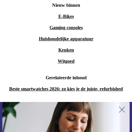
Nieuw binnen
E-Bikes
Gaming consoles
Huishoudelijke apparatuur
Keuken
Witgoed
Gerelateerde inhoud
Beste smartwatches 2026: zo kies je de juiste, refurbished
Meld je aan voor onze nieuwsbrief en
ontvang €15 korting!
Mis nooit meer een aanbieding.