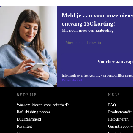
Meld je aan voor onze nieu
ontvang 15€ korting!
Meld je aan voor onze nieuwsbrief en
Mis nooit meer een aanbieding
ontvang €15 korting!
Mis nooit meer een aanbieding.
Voucher aanvrag
REFURBED NEDERLAND - RETHINK NEW.
Informatie over het gebruik van persoonlijke gegev
Privacybeleid
BEDRIJF
HELP
Waarom kiezen voor refurbed?
FAQ
Refurbishing proces
Productconditi
Duurzaamheid
Retourneren
Kwaliteit
Garantievoorw