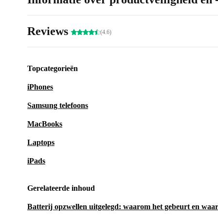
Reviews
(4.6)
Topcategorieën
iPhones
Samsung telefoons
MacBooks
Laptops
iPads
Gerelateerde inhoud
Batterij opzwellen uitgelegd: waarom het gebeurt en waaro