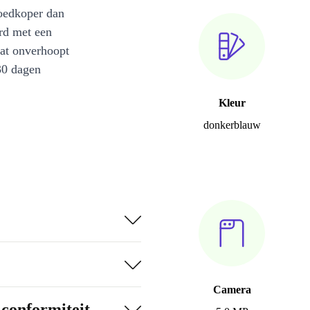
oedkoper dan
rd met een
at onverhoopt
30 dagen
Kleur
donkerblauw
Camera
-conformiteit