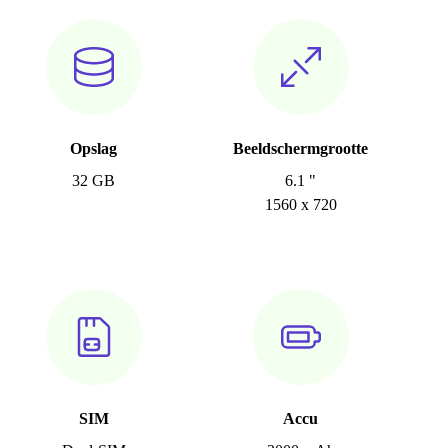
Opslag
Beeldschermgrootte
32 GB
6.1 "
1560 x 720
SIM
Accu