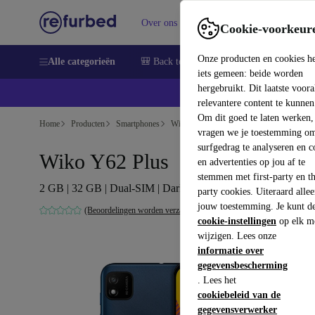
Over ons
Verkopen
Support
Cookie-voorkeur
Onze producten en cookies h
Alle categorieën
🎒 Back to school
Smartphones
Lapto
iets gemeen: beide worden
hergebruikt. Dit laatste voor
relevantere content te kunnen
Om dit goed te laten werken,
Home
Producten
Smartphones
Wiko Mobiele Telefoons
vragen we je toestemming om
surfgedrag te analyseren en c
Wiko Y62 Plus
en advertenties op jou af te
stemmen met first-party en th
2 GB | 32 GB | Dual-SIM | Dark Blue
party cookies. Uiteraard alle
jouw toestemming. Je kunt d
(Beoordelingen worden verzameld)
cookie-instellingen
op elk m
wijzigen. Lees onze
informatie over
gegevensbescherming
. Lees het
cookiebeleid van de
gegevensverwerker