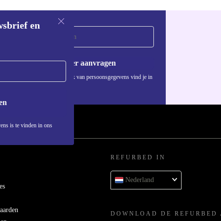
wsbrief en
Voucher aanvragen
Informatie over het gebruik van persoonsgegevens vind je in
ons
privacybeleid
.
en
ens is te vinden in ons
REFURBED IN
Nederland
es
aarden
DOWNLOAD DE REFURBED 