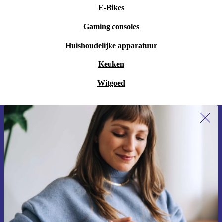
E-Bikes
Gaming consoles
Huishoudelijke apparatuur
Keuken
Witgoed
Meld je aan voor onze nieuwsbrief en
ontvang €15 korting!
Mis nooit meer een aanbieding.
Voucher aanvragen
Informatie over het gebruik van persoonsgegevens vind je in ons