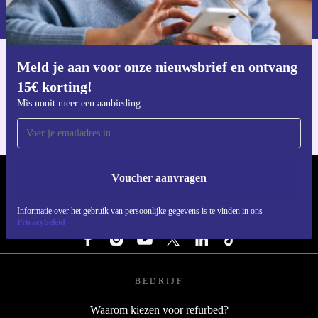
privacybeleid
.
Meld je aan voor onze nieuwsbrief en ontvang
Download de refurbed app
15€ korting!
Voor iOS en Android
Mis nooit meer een aanbieding
Voucher aanvragen
REFURBED NEDERLAND - RETHINK NEW.
Informatie over het gebruik van persoonlijke gegevens is te vinden in ons
VOLG ONS
Privacybeleid
BEDRIJF
Waarom kiezen voor refurbed?