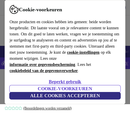
Download de app
Downloaden
Cookie-voorkeuren
Gebruik refurbed snel en eenvoudig
Onze producten en cookies hebben iets gemeen: beide worden
hergebruikt. Dit laatste vooral om je relevantere content te kunnen
tonen. Om dit goed te laten werken, vragen we je toestemming om
je surfgedrag te analyseren en content en advertenties op jou af te
stemmen met first-party en third-party cookies. Uiteraard alleen
Smartphones
Laptops
Tablets
Smartwatches
Accessoires
Koptelef
met jouw toestemming. Je kunt de
cookie-instellingen
op elk
moment wijzigen. Lees onze
💰Bespaar 5% EXTRA op alle iPhones - Code: IPHONEDEAL -
AV
informatie over gegevensbescherming
. Lees het
cookiebeleid van de gegevensverwerker
.
Home
Producten
Huishouden
Meubels
Beperkt gebruik
Vincent buiten hoekmodule Martinique
COOKIE-VOORKEUREN
ALLE COOKIES ACCEPTEREN
crème
(Beoordelingen worden verzameld)