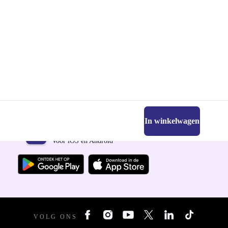
In winkelwagen
Download de refurbed app
Voor iOS en Android
VOLG ONS