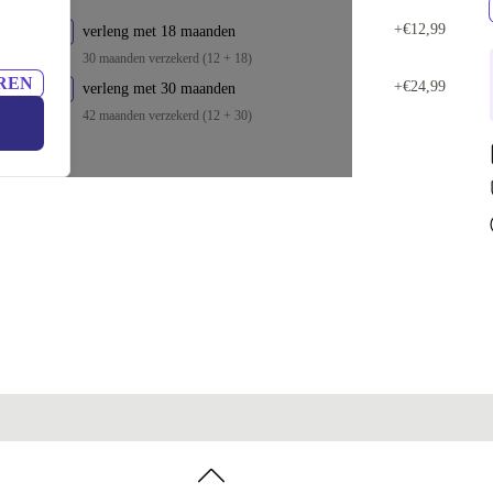
+€12,99
verleng met 18 maanden
30 maanden verzekerd (12 + 18)
REN
+€24,99
verleng met 30 maanden
42 maanden verzekerd (12 + 30)