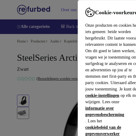
Over ons
Verkopen
Support
Cookie-voorkeur
Onze producten en cookies h
Alle categorieën
🎒 Back to school
Smartphones
Lapto
iets gemeen: beide worden
hergebruikt. Dit laatste voor
Home
Producten
Audio
Koptelefoons
relevantere content te kunnen
Om dit goed te laten werken,
SteelSeries Arctis 1
vragen we je toestemming om
surfgedrag te analyseren en c
Zwart
en advertenties op jou af te
stemmen met first-party en th
(Beoordelingen worden verzameld)
party cookies. Uiteraard alle
jouw toestemming. Je kunt d
cookie-instellingen
op elk m
wijzigen. Lees onze
informatie over
gegevensbescherming
. Lees het
cookiebeleid van de
gegevensverwerker