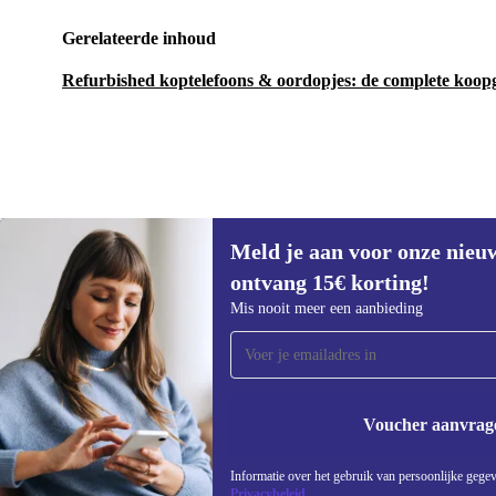
Gerelateerde inhoud
Refurbished koptelefoons & oordopjes: de complete koop
Meld je aan voor onze nieu
€44,99
€59
(-24%)
ontvang 15€ korting!
Meld je aan voor onze nieuwsbrief en
Mis nooit meer een aanbieding
ontvang €15 korting!
Mis nooit meer een aanbieding.
Voucher aanvrag
REFURBED NEDERLAND - RETHINK NEW.
Informatie over het gebruik van persoonlijke gegev
Privacybeleid