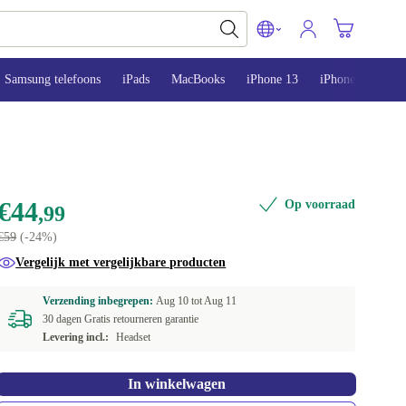
Samsung telefoons
iPads
MacBooks
iPhone 13
iPhone 14
iP
€44
Op voorraad
,99
€59
(-24%)
Vergelijk met vergelijkbare producten
Verzending inbegrepen:
Aug 10 tot
Aug 11
30 dagen Gratis retourneren garantie
Levering incl.:
Headset
In winkelwagen