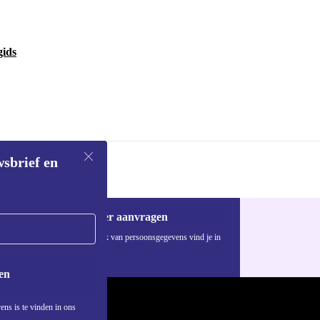
gids
wsbrief en
Voucher aanvragen
Informatie over het gebruik van persoonsgegevens vind je in
ons
privacybeleid
.
en
ens is te vinden in ons