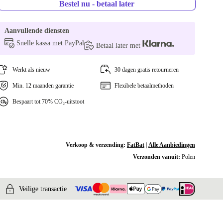
Bestel nu - betaal later
Aanvullende diensten
Snelle kassa met PayPal
Betaal later met
Werkt als nieuw
30 dagen gratis retourneren
Min. 12 maanden garantie
Flexibele betaalmethoden
Bespaart tot 70% CO₂-uitstoot
Verkoop & verzending:
FatBat
|
Alle Aanbiedingen
Verzonden vanuit:
Polen
Veilige transactie