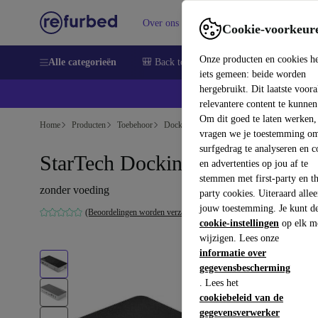
Over ons
Verkopen
Support
Cookie-voorkeur
Onze producten en cookies h
Alle categorieën
🎒 Back to school
Smartphones
Lapto
iets gemeen: beide worden
hergebruikt. Dit laatste voor
relevantere content te kunnen
Om dit goed te laten werken,
Home
Producten
Toebehoor
Docking Stations
vragen we je toestemming om
surfgedrag te analyseren en c
StarTech Dockingstation
en advertenties op jou af te
stemmen met first-party en th
zonder voeding
party cookies. Uiteraard alle
jouw toestemming. Je kunt d
(Beoordelingen worden verzameld)
cookie-instellingen
op elk m
wijzigen. Lees onze
informatie over
gegevensbescherming
. Lees het
cookiebeleid van de
gegevensverwerker