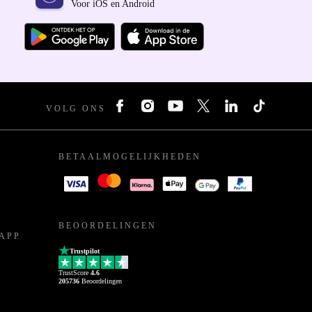
Voor iOS en Android
VOLG ONS
BETAALMOGELIJKHEDEN
BEOORDELINGEN
APP
Trustpilot
TrustScore
4.6
205736
Beoordelingen