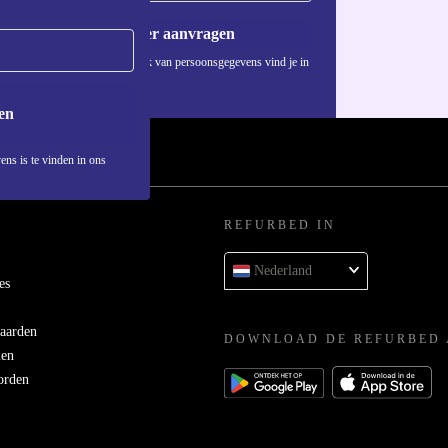
Voucher aanvragen
Informatie over het gebruik van persoonsgegevens vind je in
ons
privacybeleid
.
en
ens is te vinden in ons
REFURBED IN
Nederland
es
aarden
DOWNLOAD DE REFURBED 
men
orden