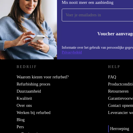
Mis nooit meer een aanbieding
ontvang €15 korting!
Mis nooit meer een aanbieding.
Voucher aanvrag
REFURBED NEDERLAND - RETHINK NEW.
Informatie over het gebruik van persoonlijke gegev
Privacybeleid
BEDRIJF
HELP
Waarom kiezen voor refurbed?
FAQ
Refurbishing proces
Productconditi
Duurzaamheid
Retourneren
Kwaliteit
Garantievoorw
Over ons
Contact opne
Werken bij refurbed
Leverancier w
Blog
Pers
Herroeping