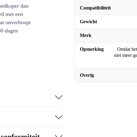
oedkoper dan
Compatibiliteit
rd met een
Gewicht
at onverhoopt
30 dagen
Merk
Opmerking
Omdat het 
niet meer g
Overig
-conformiteit