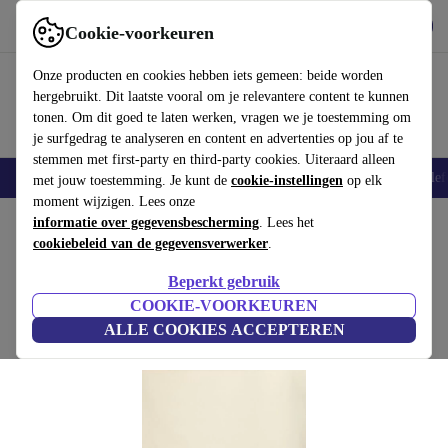
Download de app
Downloaden
Cookie-voorkeuren
Gebruik refurbed snel en eenvoudig
Onze producten en cookies hebben iets gemeen: beide worden
hergebruikt. Dit laatste vooral om je relevantere content te kunnen
tonen. Om dit goed te laten werken, vragen we je toestemming om
je surfgedrag te analyseren en content en advertenties op jou af te
stemmen met first-party en third-party cookies. Uiteraard alleen
Smartphones
Laptops
Tablets
Smartwatches
Accessoires
Koptelef
met jouw toestemming. Je kunt de
cookie-instellingen
op elk
moment wijzigen. Lees onze
Home
informatie over gegevensbescherming
Producten
Huishouden
Meubels
. Lees het
cookiebeleid van de gegevensverwerker
.
Sculpture Pouf grijs
Beperkt gebruik
grijs
COOKIE-VOORKEUREN
ALLE COOKIES ACCEPTEREN
(Beoordelingen worden verzameld)