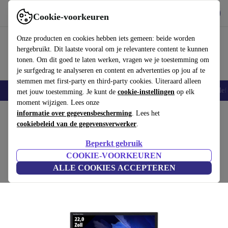
Download de app
Downloaden
Cookie-voorkeuren
Gebruik refurbed snel en eenvoudig
Onze producten en cookies hebben iets gemeen: beide worden
hergebruikt. Dit laatste vooral om je relevantere content te kunnen
tonen. Om dit goed te laten werken, vragen we je toestemming om
je surfgedrag te analyseren en content en advertenties op jou af te
stemmen met first-party en third-party cookies. Uiteraard alleen
Smartphones
Laptops
Tablets
Smartwatches
Accessoires
Koptelef
met jouw toestemming. Je kunt de
cookie-instellingen
op elk
moment wijzigen. Lees onze
Home
informatie over gegevensbescherming
Producten
Monitoren
. Lees het
cookiebeleid van de gegevensverwerker
.
Samsung SyncMaster 2243QW | 22"
Beperkt gebruik
Zwart
COOKIE-VOORKEUREN
ALLE COOKIES ACCEPTEREN
(Beoordelingen worden verzameld)