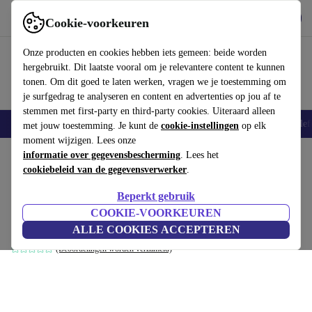
Download de app
Downloaden
Cookie-voorkeuren
Gebruik refurbed snel en eenvoudig
Onze producten en cookies hebben iets gemeen: beide worden
hergebruikt. Dit laatste vooral om je relevantere content te kunnen
tonen. Om dit goed te laten werken, vragen we je toestemming om
je surfgedrag te analyseren en content en advertenties op jou af te
stemmen met first-party en third-party cookies. Uiteraard alleen
Smartphones
Laptops
Tablets
Smartwatches
Accessoires
Koptelef
met jouw toestemming. Je kunt de
cookie-instellingen
op elk
moment wijzigen. Lees onze
Home
informatie over gegevensbescherming
Producten
Huishouden
Witgoed
. Lees het
cookiebeleid van de gegevensverwerker
.
Samsung NL20J7100WB
Beperkt gebruik
Warmhoudlade
€290
,18
COOKIE-VOORKEUREN
€400
zilver
ALLE COOKIES ACCEPTEREN
(Beoordelingen worden verzameld)