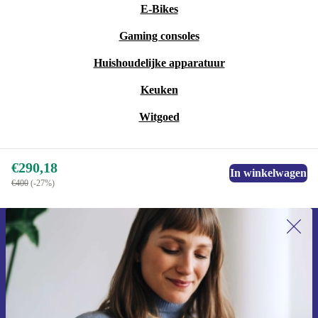
E-Bikes
Gaming consoles
Huishoudelijke apparatuur
Keuken
Witgoed
€290,18
In winkelwagen
€400
(-27%)
Meld je aan voor onze nieuwsbrief en
ontvang €15 korting!
Mis nooit meer een aanbieding.