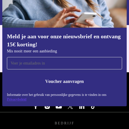
Voucher aanvragen
Informatie over het gebruik van persoonsgegevens vind je in ons
privacybeleid
.
Meld je aan voor onze nieuwsbrief en ontvang
Download de refurbed app
15€ korting!
Voor iOS en Android
Mis nooit meer een aanbieding
Voucher aanvragen
REFURBED NEDERLAND - RETHINK NEW.
Informatie over het gebruik van persoonlijke gegevens is te vinden in ons
VOLG ONS
Privacybeleid
BEDRIJF