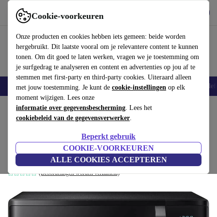
Download de app
Downloaden
Cookie-voorkeuren
Gebruik refurbed snel en eenvoudig
Onze producten en cookies hebben iets gemeen: beide worden
hergebruikt. Dit laatste vooral om je relevantere content te kunnen
tonen. Om dit goed te laten werken, vragen we je toestemming om
je surfgedrag te analyseren en content en advertenties op jou af te
stemmen met first-party en third-party cookies. Uiteraard alleen
Smartphones
Laptops
Tablets
Smartwatches
Accessoires
Koptelef
met jouw toestemming. Je kunt de
cookie-instellingen
op elk
moment wijzigen. Lees onze
Home
informatie over gegevensbescherming
Producten
Keuken
Keukenapparaten
. Lees het
Koken en bakken
cookiebeleid van de gegevensverwerker
.
Samsung MG23B3515AK Magnetron met
Beperkt gebruik
grill
COOKIE-VOORKEUREN
zwart
ALLE COOKIES ACCEPTEREN
(Beoordelingen worden verzameld)