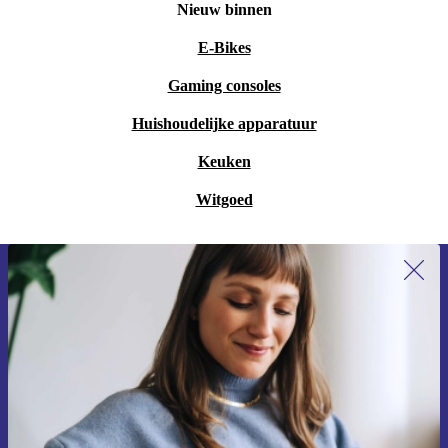
Nieuw binnen
E-Bikes
Gaming consoles
Huishoudelijke apparatuur
Keuken
Witgoed
Meld je aan voor onze nieuwsbrief en
ontvang €15 korting!
Mis nooit meer een aanbieding.