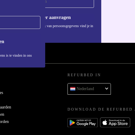
Voucher aanvragen
Informatie over het gebruik van persoonsgegevens vind je in
ons
privacybeleid
.
en
ens is te vinden in ons
REFURBED IN
Nederland
es
aarden
DOWNLOAD DE REFURBED 
men
orden