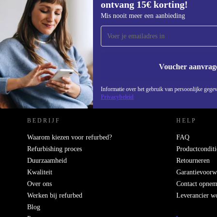
ontvang 15€ korting!
Meld je aan voor onze nieuwsbrief en
Mis nooit meer een aanbieding
ontvang €15 korting!
Mis nooit meer een aanbieding.
Voucher aanvrag
REFURBED NEDERLAND - RETHINK NEW.
Informatie over het gebruik van persoonlijke gegev
Privacybeleid
BEDRIJF
HELP
Waarom kiezen voor refurbed?
FAQ
Refurbishing proces
Productconditi
Duurzaamheid
Retourneren
Kwaliteit
Garantievoorw
Over ons
Contact opne
Werken bij refurbed
Leverancier w
Blog