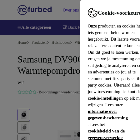
Over ons
Verkopen
Support
Cookie-voorkeur
Onze producten en cookies h
Alle categorieën
🎒 Back to school
Smartphones
Lapto
iets gemeen: beide worden
hergebruikt. Dit laatste voor
Home
Producten
Huishouden
Witgoed
relevantere content te kunnen
Om dit goed te laten werken,
Samsung DV90CGC0A0AEET
vragen we je toestemming om
surfgedrag te analyseren en c
Warmtepompdroger 9 kg
en advertenties op jou af te
stemmen met first-party en th
wit
party cookies. Uiteraard alle
jouw toestemming. Je kunt d
(Beoordelingen worden verzameld)
cookie-instellingen
op elk m
wijzigen. Lees onze
informatie over
gegevensbescherming
. Lees het
cookiebeleid van de
gegevensverwerker