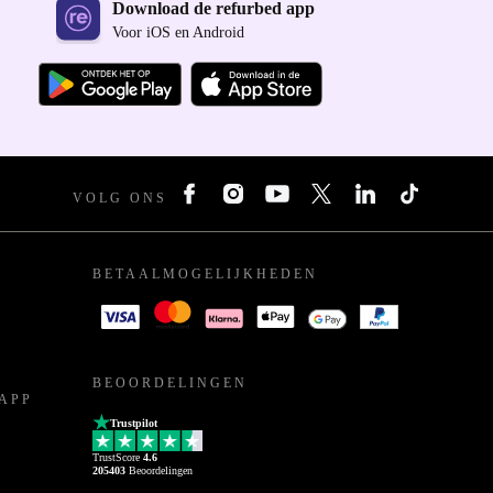
Download de refurbed app
Voor iOS en Android
VOLG ONS
BETAALMOGELIJKHEDEN
BEOORDELINGEN
APP
Trustpilot
TrustScore
4.6
205403
Beoordelingen