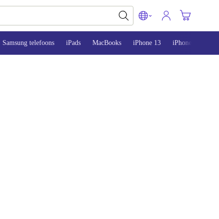
Samsung telefoons
iPads
MacBooks
iPhone 13
iPhone 14
iP