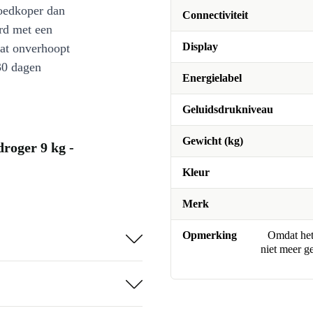
oedkoper dan
Connectiviteit
rd met een
Display
at onverhoopt
30 dagen
Energielabel
Geluidsdrukniveau
Gewicht (kg)
ger 9 kg -
Kleur
Merk
Opmerking
Omdat het 
niet meer g