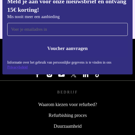
Meld je aan voor onze nieuwsbrief en ontvang
Download de refurbed app
15€ korting!
Voor iOS en Android
Mis nooit meer een aanbieding
Voucher aanvragen
REFURBED NEDERLAND - RETHINK NEW.
Informatie over het gebruik van persoonlijke gegevens is te vinden in ons
VOLG ONS
Privacybeleid
BEDRIJF
Waarom kiezen voor refurbed?
Refurbishing proces
Duurzaamheid