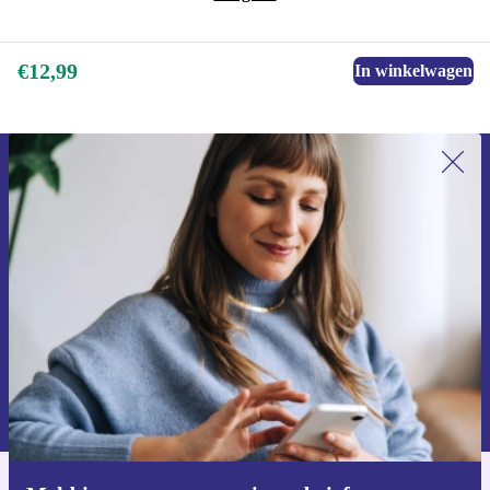
eenvoudig te bevestigen. Bovendien is het tegelijkertijd
stijlvol, veilig en milieubewust: Met deze beschermhoes
€12,99
In winkelwagen
van PanzerGlass™, gemaakt van 100% gerecycled TPU,
krijg je perfecte bescherming tegen krassen, barsten en
deuken, terwijl je gemakkelijk toegang behoudt tot alle
Meld je aan voor onze nieuwsbrief en
gewenste functies van het apparaat.
ontvang €15 korting!
Mis nooit meer een aanbieding.
Voucher aanvragen
Informatie over het gebruik van persoonsgegevens vind je in ons
privacybeleid
.