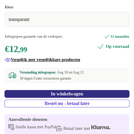
Samsung Galaxy A50/A50s/A30s
+€4
Kleur
transparant
Samsung Galaxy S21 5G
+€4
iPhone 11
+€4
Inbegrepen garantie van de verkoper:
12 maanden
€12
Op voorraad
iPhone 11 Pro
+€4
,99
Vergelijk met vergelijkbare producten
iPhone 12 mini
+€4
Verzending inbegrepen:
Aug 10 tot
Aug 12
iPhone 12/12 Pro
+€4
30 dagen Gratis retourneren garantie
iPhone 13 Pro
+€4
In winkelwagen
iPhone 13 Pro Max
+€4
Bestel nu - betaal later
iPhone 13 mini
+€4
Aanvullende diensten
Snelle kassa met PayPal
iPhone 13/14
+€4
Betaal later met