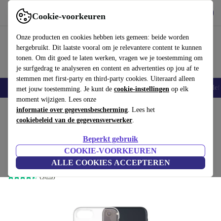
Download de app
Downloaden
Cookie-voorkeuren
Gebruik refurbed snel en eenvoudig
Onze producten en cookies hebben iets gemeen: beide worden
hergebruikt. Dit laatste vooral om je relevantere content te kunnen
tonen. Om dit goed te laten werken, vragen we je toestemming om
je surfgedrag te analyseren en content en advertenties op jou af te
stemmen met first-party en third-party cookies. Uiteraard alleen
Smartphones
Laptops
Tablets
Smartwatches
Accessoires
Koptelef
met jouw toestemming. Je kunt de
cookie-instellingen
op elk
moment wijzigen. Lees onze
Home
informatie over gegevensbescherming
Producten
Toebehoor
Smartphones accessoires
. Lees het
Telefoonhoesjes
Refurb
cookiebeleid van de gegevensverwerker
.
Duurzaam telefoonhoesje
Beperkt gebruik
Refurbed
€12
,99
COOKIE-VOORKEUREN
iPhone 6/6s/7/8/SE (2020/2022) | transparant
ALLE COOKIES ACCEPTEREN
(4,7/5)