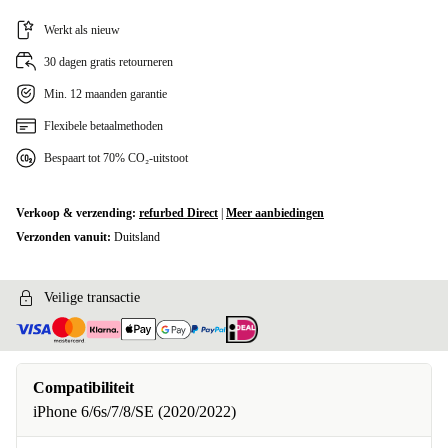
iPhone 14 Pro
+€4
Werkt als nieuw
30 dagen gratis retourneren
iPhone 16
+€4
Min. 12 maanden garantie
iPhone 16 Plus
+€4
Flexibele betaalmethoden
Bespaart tot 70% CO₂-uitstoot
iPhone 16 Pro
+€4
iPhone 16 Pro Max
+€4
Verkoop & verzending:
refurbed Direct
|
Meer aanbiedingen
Verzonden vanuit:
Duitsland
iPhone 16e
+€4
iPhone 6/6s/7/8/SE (2020/2022)
Veilige transactie
iPhone X/XS
+€4
Compatibiliteit
iPhone 6/6s/7/8/SE (2020/2022)