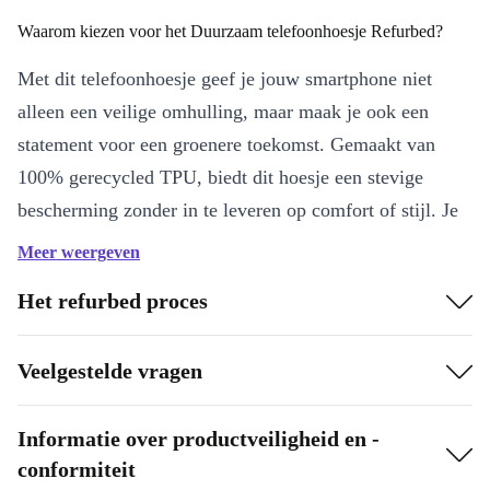
Waarom kiezen voor het Duurzaam telefoonhoesje Refurbed?
Met dit telefoonhoesje geef je jouw smartphone niet
alleen een veilige omhulling, maar maak je ook een
statement voor een groenere toekomst. Gemaakt van
100% gerecycled TPU, biedt dit hoesje een stevige
bescherming zonder in te leveren op comfort of stijl. Je
voelt direct het verschil: licht, flexibel en toch
Meer weergeven
verrassend sterk.
Het refurbed proces
De voordelen op een rij
Draagt bij aan een groenere wereld:
Het gebruik van
Veelgestelde vragen
gerecycled materiaal vermindert afval en helpt natuurlijke
hulpbronnen te sparen – een bewuste keuze voor jezelf én de
Informatie over productveiligheid en -
planeet.
conformiteit
Optimale bescherming:
Het hoesje vangt schokken op en