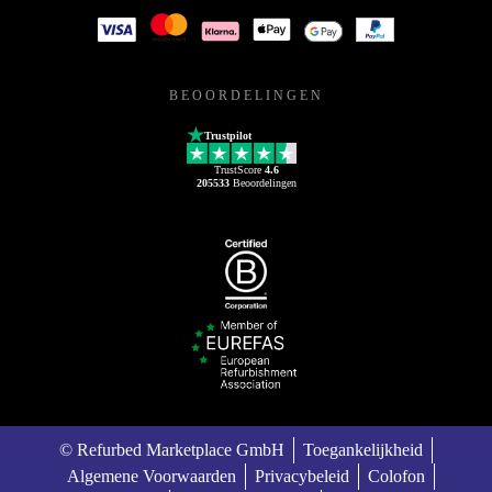
BEOORDELINGEN
Trustpilot
TrustScore
4.6
205533
Beoordelingen
© Refurbed Marketplace GmbH
Toegankelijkheid
Algemene Voorwaarden
Privacybeleid
Colofon