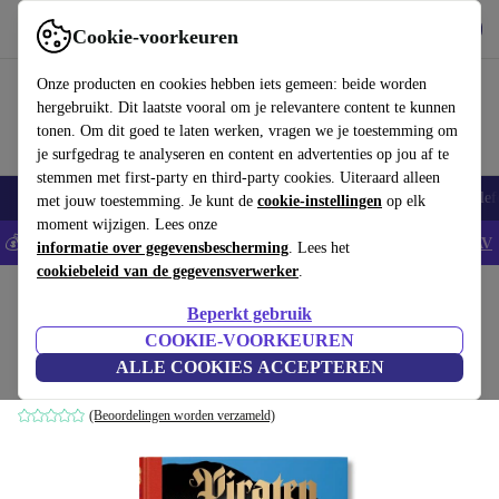
Download de app
Downloaden
Cookie-voorkeuren
Gebruik refurbed snel en eenvoudig
Onze producten en cookies hebben iets gemeen: beide worden
hergebruikt. Dit laatste vooral om je relevantere content te kunnen
tonen. Om dit goed te laten werken, vragen we je toestemming om
je surfgedrag te analyseren en content en advertenties op jou af te
stemmen met first-party en third-party cookies. Uiteraard alleen
Smartphones
Laptops
Tablets
Smartwatches
Accessoires
Koptelef
met jouw toestemming. Je kunt de
cookie-instellingen
op elk
moment wijzigen. Lees onze
💰Bespaar 5% EXTRA op alle iPhones - Code: IPHONEDEAL -
AV
informatie over gegevensbescherming
. Lees het
cookiebeleid van de gegevensverwerker
.
Home
Producten
Huishouden
Meubels
Beperkt gebruik
piratenverhalen
COOKIE-VOORKEUREN
ALLE COOKIES ACCEPTEREN
wit
(Beoordelingen worden verzameld)