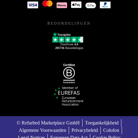
BEOORDELINGEN
Trustpilot
TrustScore
4.6
205716
Beoordelingen
© Refurbed Marketplace GmbH
Toegankelijkheid
Algemene Voorwaarden
Privacybeleid
Colofon
Legal Notices
European Data Act
Cookie Policy