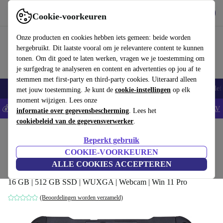
Download de app
Downloaden
Cookie-voorkeuren
Gebruik refurbed snel en eenvoudig
Onze producten en cookies hebben iets gemeen: beide worden
hergebruikt. Dit laatste vooral om je relevantere content te kunnen
tonen. Om dit goed te laten werken, vragen we je toestemming om
je surfgedrag te analyseren en content en advertenties op jou af te
stemmen met first-party en third-party cookies. Uiteraard alleen
Smartphones
Laptops
Tablets
Smartwatches
Accessoires
Koptelef
met jouw toestemming. Je kunt de
cookie-instellingen
op elk
moment wijzigen. Lees onze
💰Bespaar 5% EXTRA op alle iPhones - Code: IPHONEDEAL -
AV
informatie over gegevensbescherming
. Lees het
cookiebeleid van de gegevensverwerker
.
Home
Producten
Laptops
2-in-1-convertibles
Beperkt gebruik
Panasonic Toughbook FZ-G2 | i5-10310U |
COOKIE-VOORKEUREN
10.1"
ALLE COOKIES ACCEPTEREN
16 GB | 512 GB SSD | WUXGA | Webcam | Win 11 Pro
(Beoordelingen worden verzameld)