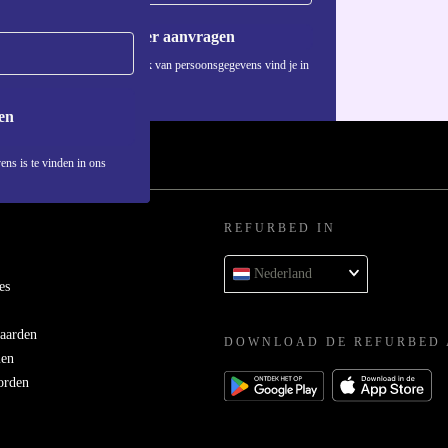
Voucher aanvragen
Informatie over het gebruik van persoonsgegevens vind je in
ons
privacybeleid
.
ijdens het
en
 en geniet je
ens is te vinden in ons
EBRUIKEN?
REFURBED IN
eiligheid. Hij
Nederland
es
aarden
DOWNLOAD DE REFURBED 
men
 deze
orden
s retourrecht
.
98 Olie