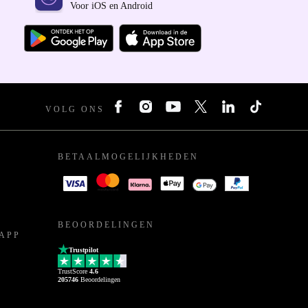
Voor iOS en Android
VOLG ONS
BETAALMOGELIJKHEDEN
BEOORDELINGEN
APP
Trustpilot
TrustScore
4.6
205746
Beoordelingen