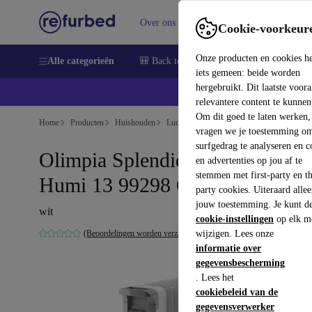
Over ons
Verkopen
Support
Cookie-voorkeur
Onze producten en cookies h
Alle categorieën
🎒 Back to school
Smartphones
Lapto
iets gemeen: beide worden
hergebruikt. Dit laatste voor
relevantere content te kunnen
Om dit goed te laten werken,
Home
Producten
Huishouden
Luchtreinigers & seizoensgebonden
Seiz
vragen we je toestemming om
surfgedrag te analyseren en c
Olimpia Splendid Caldorad
en advertenties op jou af te
stemmen met first-party en th
Humi 13 99298 Olie radiator
party cookies. Uiteraard alle
jouw toestemming. Je kunt d
wit
cookie-instellingen
op elk m
(Beoordelingen worden verzameld)
wijzigen. Lees onze
informatie over
gegevensbescherming
. Lees het
cookiebeleid van de
gegevensverwerker