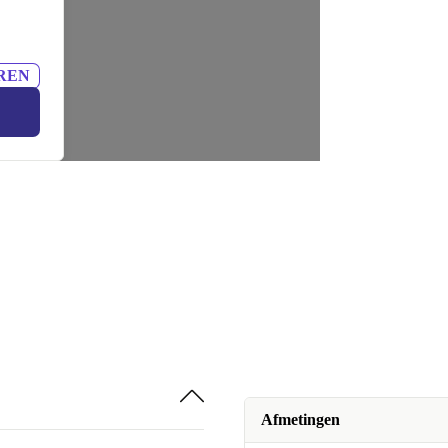
REN
Afmetingen