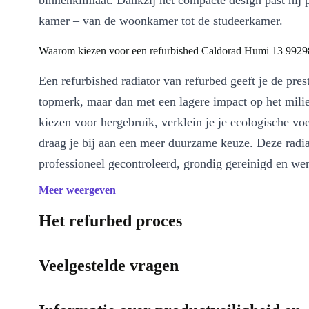
binnenklimaat. Dankzij het compacte design past hij p
kamer – van de woonkamer tot de studeerkamer.
Waarom kiezen voor een refurbished Caldorad Humi 13 99298
Een refurbished radiator van refurbed geeft je de pres
topmerk, maar dan met een lagere impact op het mili
kiezen voor hergebruik, verklein je je ecologische vo
draag je bij aan een meer duurzame keuze. Deze radia
professioneel gecontroleerd, grondig gereinigd en wer
betrouwbaarheid gegarandeerd.
Meer weergeven
Belangrijkste voordelen op een rij:
Het refurbed proces
Krachtige verwarming:
Met 2500 watt vermogen verwarm je 
grotere ruimtes.
Veelgestelde vragen
Slimme bevochtiging:
Dankzij het ingebouwde waterreservoi
je de luchtvochtigheid in balans. Zo voorkom je droge lucht ti