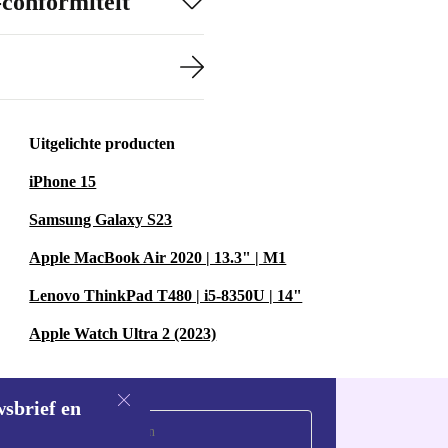
-conformiteit
maken
 storend geluid.
 en vriendelijk
Uitgelichte producten
iPhone 15
 droge lucht.
Samsung Galaxy S23
en guur is.
peelplek.
Apple MacBook Air 2020 | 13.3" | M1
 de
Lenovo ThinkPad T480 | i5-8350U | 14"
Apple Watch Ultra 2 (2023)
LAATSEN?
van 12,6 kg
wsbrief en
rmte nodig