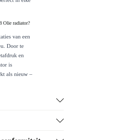
erfect in elke
 Olie radiator?
taties van een
eu. Door te
etafdruk en
tor is
kt als nieuw –
snel zelfs
r (450 ml) houd
jdens het