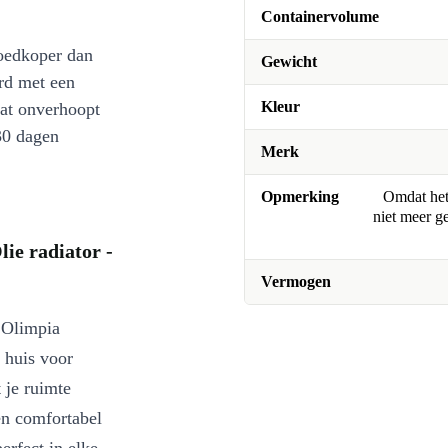
Containervolume
oedkoper dan
Gewicht
rd met een
Kleur
at onverhoopt
30 dagen
Merk
Opmerking
Omdat het 
niet meer g
ie radiator -
Vermogen
Olimpia
 huis voor
 je ruimte
een comfortabel