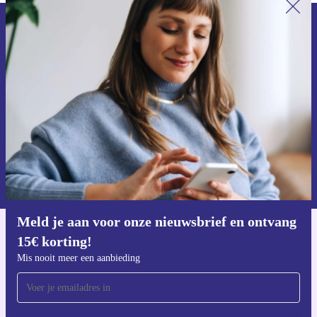
Meld je aan voor onze nieuwsbrief en
ontvang €15 korting!
Mis nooit meer een aanbieding.
Voucher aanvragen
Informatie over het gebruik van persoonsgegevens vind je in ons
privacybeleid
.
Meld je aan voor onze nieuwsbrief en ontvang
15€ korting!
Download de refurbed app
Voor iOS en Android
Mis nooit meer een aanbieding