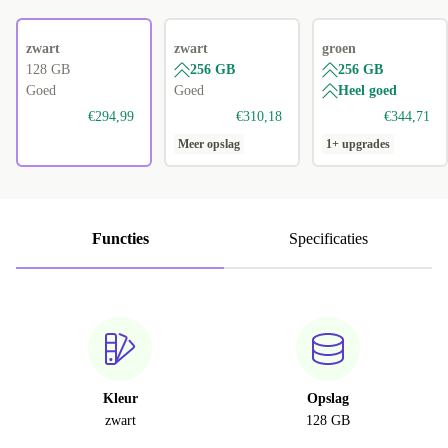
zwart
zwart
groen
128 GB
256 GB
256 GB
Goed
Goed
Heel goed
€294,99
€310,18
€344,71
Meer opslag
1+ upgrades
Functies
Specificaties
Kleur
Opslag
zwart
128 GB