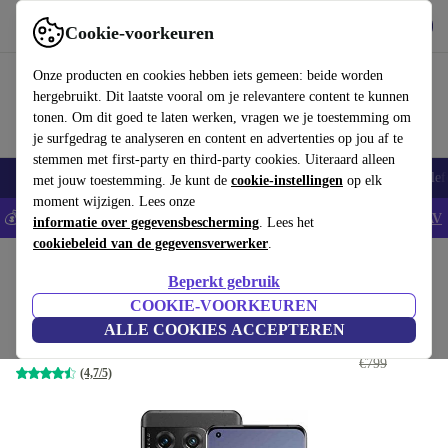
Download de app
Downloaden
Cookie-voorkeuren
Gebruik refurbed snel en eenvoudig
Onze producten en cookies hebben iets gemeen: beide worden
hergebruikt. Dit laatste vooral om je relevantere content te kunnen
tonen. Om dit goed te laten werken, vragen we je toestemming om
je surfgedrag te analyseren en content en advertenties op jou af te
stemmen met first-party en third-party cookies. Uiteraard alleen
Smartphones
Laptops
Tablets
Smartwatches
Accessoires
Koptelef
met jouw toestemming. Je kunt de
cookie-instellingen
op elk
moment wijzigen. Lees onze
💰Bespaar 5% EXTRA op alle iPhones - Code: IPHONEDEAL -
AV
informatie over gegevensbescherming
. Lees het
cookiebeleid van de gegevensverwerker
.
Home
Producten
Smartphones
OnePlus Mobiele Telefoons
Beperkt gebruik
OnePlus 10 Pro
COOKIE-VOORKEUREN
ALLE COOKIES ACCEPTEREN
€294
,99
8 GB | 128 GB | Dual-SIM | Volcanic Black
€799
(4,7/5)