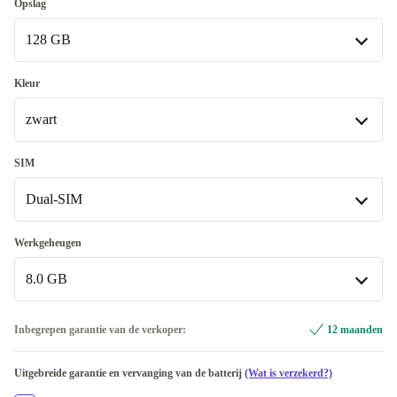
Goed
Opslag
128 GB
Heel goed
+€46
Uitstekend
128 GB
Meest verkocht
+€90,53
Kleur
zwart
256 GB
+€15,19
zwart
SIM
Beschikbaar in andere configuraties
Dual-SIM
groen
+€53
Dual-SIM
Werkgeheugen
Beschikbaar in andere configuraties
8.0 GB
Single-SIM
+€73,81
8.0 GB
Inbegrepen garantie van de verkoper:
12 maanden
Beschikbaar in andere configuraties
Uitgebreide garantie en vervanging van de batterij
(Wat is verzekerd?)
12.0 GB
+€150,01