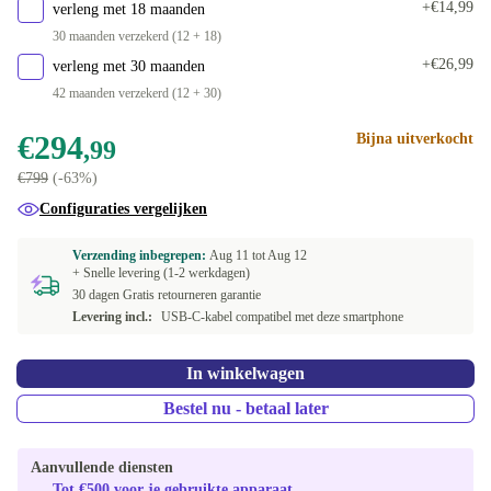
+€14,99
verleng met 18 maanden
30 maanden verzekerd (12 + 18)
+€26,99
verleng met 30 maanden
42 maanden verzekerd (12 + 30)
€294
Bijna uitverkocht
,99
€799
(-63%)
Configuraties vergelijken
Verzending inbegrepen:
Aug 11 tot
Aug 12
+ Snelle levering (1-2 werkdagen)
30 dagen Gratis retourneren garantie
Levering incl.:
USB-C-kabel compatibel met deze smartphone
In winkelwagen
Bestel nu - betaal later
Aanvullende diensten
Tot €500 voor je gebruikte apparaat