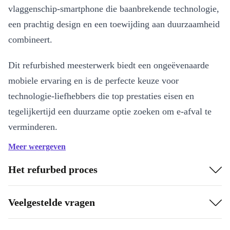
vlaggenschip-smartphone die baanbrekende technologie,
een prachtig design en een toewijding aan duurzaamheid
combineert.
Dit refurbished meesterwerk biedt een ongeëvenaarde
mobiele ervaring en is de perfecte keuze voor
technologie-liefhebbers die top prestaties eisen en
tegelijkertijd een duurzame optie zoeken om e-afval te
verminderen.
Meer weergeven
Belangrijkste kenmerken:
Meeslepend display
: Dompel jezelf onder in de pracht van het
Het refurbed proces
refurbed OnePlus 10 Pro’s indrukwekkende 6,7-inch Fluid
AMOLED-display. Geniet van levendige kleuren, scherpe details
Veelgestelde vragen
en een ultrasoepele verversingssnelheid van 120 Hz voor een
ongeëvenaarde visuele ervaring.