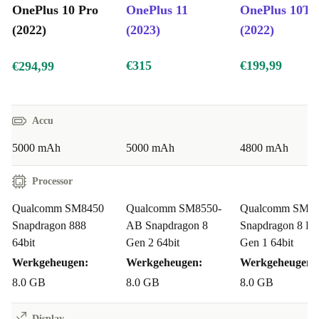
voor snelle en veilige toegang.
OnePlus 10 Pro
OnePlus 11
OnePlus 10T
Wat zijn de voordelen?
(2022)
(2023)
(2022)
Duurzame keuze: Door te kiezen voor een refurbed OnePlus 10
Pro maak je niet alleen een keuze voor geavanceerde technologie,
€315
€199,99
€294,99
maar help je ook e-afval te verminderen en doe je een bewuste en
milieuvriendelijke aankoop.
Accu
Ongeëvenaarde prestaties: Ervaar razendsnelle snelheden,
naadloos multitasken en verbluffende visuals die je mobiele
5000 mAh
5000 mAh
4800 mAh
ervaring opnieuw definiëren.
Processor
Hoogwaardige fotografie: Leg professionele foto’s en video’s vast
met het geavanceerde camerasysteem van de OnePlus 10 Pro,
Qualcomm SM8450
Qualcomm SM8550-
Qualcomm SM8
ondersteund door de samenwerking met het gerenommeerde
Snapdragon 888
AB Snapdragon 8
Snapdragon 8 Pl
64bit
Gen 2 64bit
Gen 1 64bit
Hasselblad.
Voor creatieve geesten en meer!
Werkgeheugen:
Werkgeheugen:
Werkgeheugen:
Creatieve expressie: Of je nu een fotografie-enthousiasteling,
8.0 GB
8.0 GB
8.0 GB
content creator bent of gewoon van het vastleggen van
Display