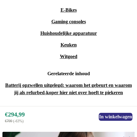
E-Bikes
Gaming consoles
Huishoudelijke apparatuur
Keuken
Witgoed
Gerelateerde inhoud
Batterij opzwellen uitgelegd: waarom het gebeurt en waarom
jij als refurbed-koper hier niet over hoeft te piekeren
€294,99
In winkelwagen
€799
(-63%)