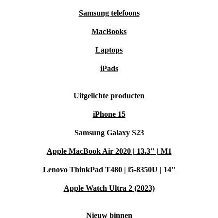
maakt die overeenkomt met jouw waarden.
Samsung telefoons
Omarm vandaag nog de toekomst van mobiele
MacBooks
technologie en herdefinieer wat mogelijk is met de
Laptops
OnePlus 10 Pro!
iPads
Uitgelichte producten
iPhone 15
Samsung Galaxy S23
Apple MacBook Air 2020 | 13.3" | M1
Lenovo ThinkPad T480 | i5-8350U | 14"
Apple Watch Ultra 2 (2023)
Nieuw binnen