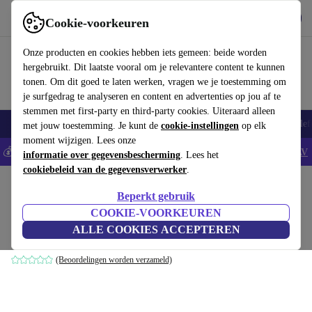
Download de app
Downloaden
Cookie-voorkeuren
Gebruik refurbed snel en eenvoudig
Onze producten en cookies hebben iets gemeen: beide worden
hergebruikt. Dit laatste vooral om je relevantere content te kunnen
tonen. Om dit goed te laten werken, vragen we je toestemming om
je surfgedrag te analyseren en content en advertenties op jou af te
stemmen met first-party en third-party cookies. Uiteraard alleen
Smartphones
Laptops
Tablets
Smartwatches
Accessoires
Koptelef
met jouw toestemming. Je kunt de
cookie-instellingen
op elk
moment wijzigen. Lees onze
💰Bespaar 5% EXTRA op alle iPhones - Code: IPHONEDEAL -
AV
informatie over gegevensbescherming
. Lees het
cookiebeleid van de gegevensverwerker
.
Home
Producten
Toebehoor
Laptopaccessoires
Laptop sleeves
Duurzame lapt
Beperkt gebruik
Hardshell laptoptas 35% gerecycled
COOKIE-VOORKEUREN
ALLE COOKIES ACCEPTEREN
MacBook Air 13 (M1 - 2020) | crystal clear
(Beoordelingen worden verzameld)