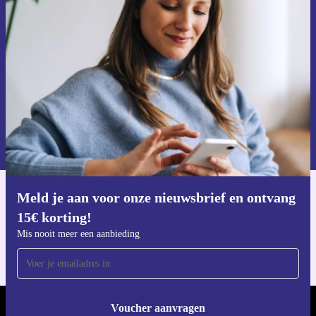
ontvang €15 korting!
Mis nooit meer een aanbieding.
Voucher aanvragen
Informatie over het gebruik van persoonsgegevens vind je in ons
privacybeleid
.
Meld je aan voor onze nieuwsbrief en ontvang
Download de refurbed app
15€ korting!
Voor iOS en Android
Mis nooit meer een aanbieding
Voucher aanvragen
REFURBED NEDERLAND - RETHINK NEW.