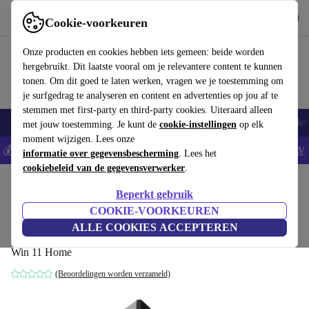
Download de app
Downloaden
Cookie-voorkeuren
Gebruik refurbed snel en eenvoudig
Onze producten en cookies hebben iets gemeen: beide worden
hergebruikt. Dit laatste vooral om je relevantere content te kunnen
tonen. Om dit goed te laten werken, vragen we je toestemming om
je surfgedrag te analyseren en content en advertenties op jou af te
stemmen met first-party en third-party cookies. Uiteraard alleen
Smartphones
Laptops
Tablets
Smartwatches
Accessoires
Koptelef
met jouw toestemming. Je kunt de
cookie-instellingen
op elk
moment wijzigen. Lees onze
💰Bespaar 5% EXTRA op alle iPhones - Code: IPHONEDEAL -
AV
informatie over gegevensbescherming
. Lees het
cookiebeleid van de gegevensverwerker
.
Home
Producten
Desktop pc's
Beperkt gebruik
MSI MEG Trident X 11th
COOKIE-VOORKEUREN
ALLE COOKIES ACCEPTEREN
i7-11700K | 32 GB | 1 TB SSD | 1 TB HDD | RTX 3070 Ti |
Win 11 Home
(Beoordelingen worden verzameld)