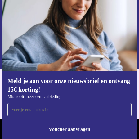
Mis nooit meer een aanbieding.
Voucher aanvragen
Informatie over het gebruik van persoonsgegevens vind je in ons
privacybeleid
.
Meld je aan voor onze nieuwsbrief en ontvang
Download de refurbed app
15€ korting!
Voor iOS en Android
Mis nooit meer een aanbieding
Voucher aanvragen
REFURBED NEDERLAND - RETHINK NEW.