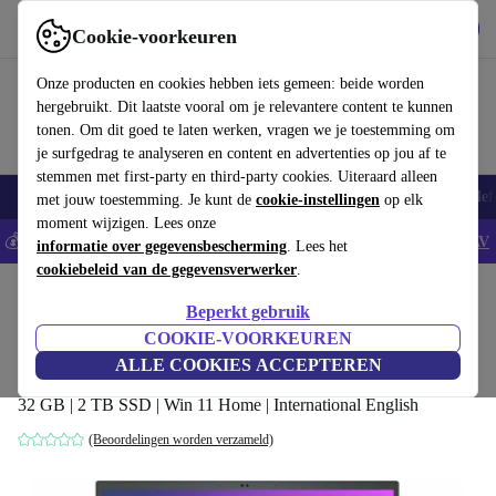
Download de app
Downloaden
Cookie-voorkeuren
Gebruik refurbed snel en eenvoudig
Onze producten en cookies hebben iets gemeen: beide worden
hergebruikt. Dit laatste vooral om je relevantere content te kunnen
tonen. Om dit goed te laten werken, vragen we je toestemming om
je surfgedrag te analyseren en content en advertenties op jou af te
stemmen met first-party en third-party cookies. Uiteraard alleen
Smartphones
Laptops
Tablets
Smartwatches
Accessoires
Koptelef
met jouw toestemming. Je kunt de
cookie-instellingen
op elk
moment wijzigen. Lees onze
💰Bespaar 5% EXTRA op alle iPhones - Code: IPHONEDEAL -
AV
informatie over gegevensbescherming
. Lees het
cookiebeleid van de gegevensverwerker
.
Home
Producten
Laptops
Beperkt gebruik
MSI Creator 15 A10SGS | i7-10875H |
COOKIE-VOORKEUREN
15.6"
ALLE COOKIES ACCEPTEREN
32 GB | 2 TB SSD | Win 11 Home | International English
(Beoordelingen worden verzameld)