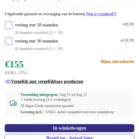
Uitgebreide garantie en vervanging van de batterij
(Wat is verzekerd?)
+€9,99
verleng met 18 maanden
30 maanden verzekerd (12 + 18)
+€18,99
verleng met 30 maanden
42 maanden verzekerd (12 + 30)
€155
Bijna uitverkocht
€179
(-13%)
Vergelijk met vergelijkbare producten
Verzending inbegrepen:
Aug 11 tot
Aug 12
+ Snelle levering (1-2 werkdagen)
30 dagen Gratis retourneren garantie
Levering incl.:
USB-C-kabel compatibel met deze smartphone
In winkelwagen
Bestel nu - betaal later