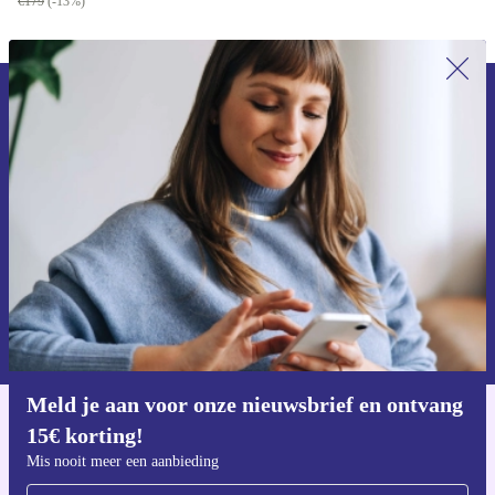
€179
(-13%)
Meld je aan voor onze nieuwsbrief en
ontvang €15 korting!
Mis nooit meer een aanbieding.
Voucher aanvragen
Informatie over het gebruik van persoonsgegevens vind je in ons
privacybeleid
.
Meld je aan voor onze nieuwsbrief en ontvang
15€ korting!
Download de refurbed app
Voor iOS en Android
Mis nooit meer een aanbieding