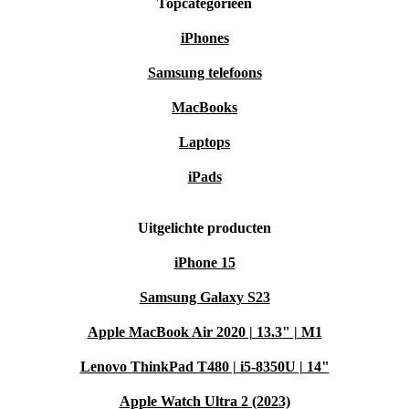
Topcategorieën
30 dagen gratis retourneren: probeer gerust uit of de Moto G10 bij
iPhones
je past
Samsung telefoons
Kies vandaag nog voor een refurbished Moto G10 en
MacBooks
ervaar het gemak van een betrouwbare smartphone die
goed is voor jou én de planeet.
Laptops
iPads
Uitgelichte producten
iPhone 15
Samsung Galaxy S23
Apple MacBook Air 2020 | 13.3" | M1
Lenovo ThinkPad T480 | i5-8350U | 14"
Apple Watch Ultra 2 (2023)