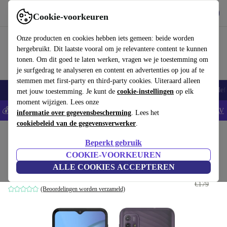
Download de app
Downloaden
Cookie-voorkeuren
Gebruik refurbed snel en eenvoudig
Onze producten en cookies hebben iets gemeen: beide worden
hergebruikt. Dit laatste vooral om je relevantere content te kunnen
tonen. Om dit goed te laten werken, vragen we je toestemming om
je surfgedrag te analyseren en content en advertenties op jou af te
stemmen met first-party en third-party cookies. Uiteraard alleen
Smartphones
Laptops
Tablets
Smartwatches
Accessoires
Koptelef
met jouw toestemming. Je kunt de
cookie-instellingen
op elk
moment wijzigen. Lees onze
💰Bespaar 5% EXTRA op alle iPhones - Code: IPHONEDEAL -
AV
informatie over gegevensbescherming
. Lees het
cookiebeleid van de gegevensverwerker
.
Home
Producten
Smartphones
Motorola Mobiele Telefoons
Beperkt gebruik
Motorola Moto G10
COOKIE-VOORKEUREN
ALLE COOKIES ACCEPTEREN
€155
4 GB | 64 GB | Dual-SIM | Aurora Grey
€179
(Beoordelingen worden verzameld)