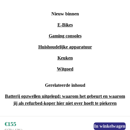
Nieuw binnen
E-Bikes
Gaming consoles
Huishoudelijke apparatuur
Keuken
Witgoed
Gerelateerde inhoud
Batterij opzwellen uitgelegd: waarom het gebeurt en waarom
jij als refurbed-koper hier niet over hoeft te piekeren
€155
In winkelwagen