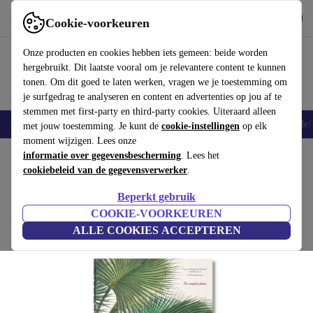
Download de app
Downloaden
Cookie-voorkeuren
Gebruik refurbed snel en eenvoudig
Onze producten en cookies hebben iets gemeen: beide worden
hergebruikt. Dit laatste vooral om je relevantere content te kunnen
tonen. Om dit goed te laten werken, vragen we je toestemming om
je surfgedrag te analyseren en content en advertenties op jou af te
stemmen met first-party en third-party cookies. Uiteraard alleen
Smartphones
Laptops
Tablets
Smartwatches
Accessoires
Koptelef
met jouw toestemming. Je kunt de
cookie-instellingen
op elk
moment wijzigen. Lees onze
Home
informatie over gegevensbescherming
Producten
Huishouden
Meubels
. Lees het
cookiebeleid van de gegevensverwerker
.
Martius. The Book of Palms
Beperkt gebruik
wit
COOKIE-VOORKEUREN
ALLE COOKIES ACCEPTEREN
(Beoordelingen worden verzameld)