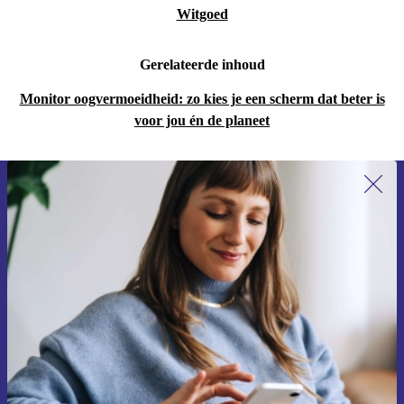
Witgoed
Gerelateerde inhoud
Monitor oogvermoeidheid: zo kies je een scherm dat beter is
voor jou én de planeet
Meld je aan voor onze nieuwsbrief en
ontvang €15 korting!
Mis nooit meer een aanbieding.
Voucher aanvragen
Informatie over het gebruik van persoonsgegevens vind je in ons
privacybeleid
.