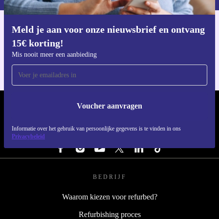
Meld je aan voor onze nieuwsbrief en ontvang
Download de refurbed app
15€ korting!
Voor iOS en Android
Mis nooit meer een aanbieding
Voucher aanvragen
REFURBED NEDERLAND - RETHINK NEW.
Informatie over het gebruik van persoonlijke gegevens is te vinden in ons
VOLG ONS
Privacybeleid
BEDRIJF
Waarom kiezen voor refurbed?
Refurbishing proces