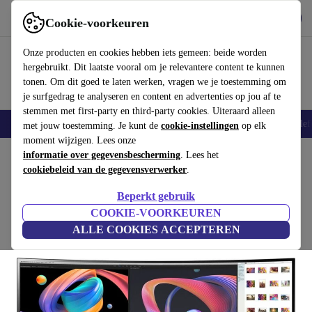
Download de app
Downloaden
Cookie-voorkeuren
Gebruik refurbed snel en eenvoudig
Onze producten en cookies hebben iets gemeen: beide worden
hergebruikt. Dit laatste vooral om je relevantere content te kunnen
tonen. Om dit goed te laten werken, vragen we je toestemming om
je surfgedrag te analyseren en content en advertenties op jou af te
stemmen met first-party en third-party cookies. Uiteraard alleen
Smartphones
Laptops
Tablets
Smartwatches
Accessoires
Koptelef
met jouw toestemming. Je kunt de
cookie-instellingen
op elk
moment wijzigen. Lees onze
Home
informatie over gegevensbescherming
Producten
Monitoren
. Lees het
cookiebeleid van de gegevensverwerker
.
LG UltraWide 34WN80C-B | 34"
Beperkt gebruik
incl. voet | Zwart
COOKIE-VOORKEUREN
ALLE COOKIES ACCEPTEREN
(Beoordelingen worden verzameld)