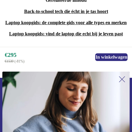
Gerelateerde inhoud
Back-to-school tech die écht in je tas hoort
Laptop koopgids: de complete gids voor alle types en merken
Laptop koopgids: vind de laptop die echt bij je leven past
€295
In winkelwagen
€1539
(-81%)
Meld je aan voor onze nieuwsbrief en
ontvang €15 korting!
Mis nooit meer een aanbieding.