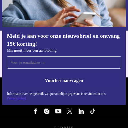
Voucher aanvragen
Informatie over het gebruik van persoonsgegevens vind je in ons
privacybeleid
.
Meld je aan voor onze nieuwsbrief en ontvang
15€ korting!
Download de refurbed app
Voor iOS en Android
Mis nooit meer een aanbieding
Voucher aanvragen
REFURBED NEDERLAND - RETHINK NEW.
Informatie over het gebruik van persoonlijke gegevens is te vinden in ons
Privacybeleid
VOLG ONS