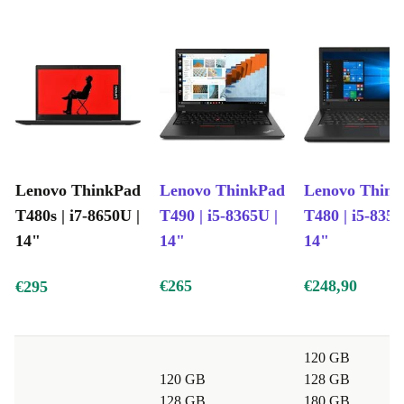
Lenovo ThinkPad
Lenovo ThinkPad
Lenovo Thin
T480s | i7-8650U |
T490 | i5-8365U |
T480 | i5-8350
14"
14"
14"
€265
€248,90
€295
120 GB
120 GB
128 GB
128 GB
180 GB