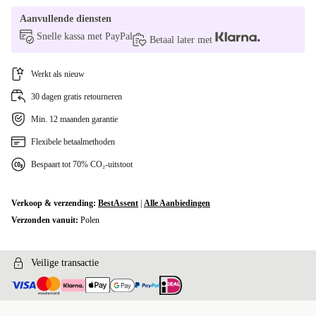
SI (Sloveens)
+€78,50
Aanvullende diensten
Snelle kassa met PayPal
CZ (Tsjechisch)
+€78,50
Betaal later met
SE (Zweeds)
+€209,29
Werkt als nieuw
30 dagen gratis retourneren
DK (Deens)
+€209,29
Min. 12 maanden garantie
Flexibele betaalmethoden
Bespaart tot 70% CO₂-uitstoot
Verkoop & verzending:
BestAssent
|
Alle Aanbiedingen
Verzonden vanuit:
Polen
Veilige transactie