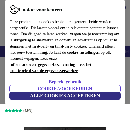
Download de app
Downloaden
Cookie-voorkeuren
Gebruik refurbed snel en eenvoudig
Onze producten en cookies hebben iets gemeen: beide worden
hergebruikt. Dit laatste vooral om je relevantere content te kunnen
tonen. Om dit goed te laten werken, vragen we je toestemming om
je surfgedrag te analyseren en content en advertenties op jou af te
stemmen met first-party en third-party cookies. Uiteraard alleen
Smartphones
Laptops
Tablets
Smartwatches
Accessoires
Koptelef
met jouw toestemming. Je kunt de
cookie-instellingen
op elk
moment wijzigen. Lees onze
Home
informatie over gegevensbescherming
Producten
Laptops
Lenovo Laptops
. Lees het
cookiebeleid van de gegevensverwerker
.
Lenovo ThinkPad T480s | i7-8650U
Beperkt gebruik
| 14"
€295
COOKIE-VOORKEUREN
€1539
8 GB | 256 GB SSD | Webcam | Win 11 Pro | zwart |
ALLE COOKIES ACCEPTEREN
US
(4,9/5)