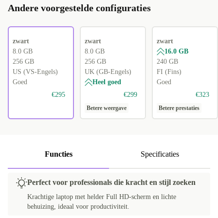
Andere voorgestelde configuraties
zwart
zwart
zwart
8.0 GB
8.0 GB
16.0 GB
256 GB
256 GB
240 GB
US (VS-Engels)
UK (GB-Engels)
FI (Fins)
Goed
Heel goed
Goed
€295
€299
€323
Betere weergave
Betere prestaties
Functies
Specificaties
Perfect voor professionals die kracht en stijl zoeken
Krachtige laptop met helder Full HD-scherm en lichte
behuizing, ideaal voor productiviteit.