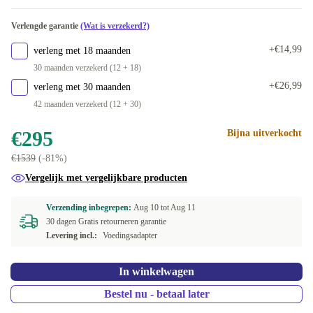
1000 GB | DE (Duits)
UK (GB-Engels)
+€118,99
+€68,73
Verlengde garantie
(Wat is verzekerd?)
2000 GB | 16.0 GB, DE (Duits)
ND (Noords)
+€263,99
+€78,50
+€14,99
verleng met 18 maanden
ES (Spaans)
+€78,50
30 maanden verzekerd (12 + 18)
+€26,99
verleng met 30 maanden
FI (Fins)
+€78,50
42 maanden verzekerd (12 + 30)
FR (Frans)
+€78,50
€295
Bijna uitverkocht
€1539
(-81%)
IT (Italiaans)
+€78,50
Vergelijk met vergelijkbare producten
BE (Belgisch)
+€78,50
Verzending inbegrepen:
Aug 10 tot
Aug 11
30 dagen Gratis retourneren garantie
NL (Nederlands)
+€78,50
Levering incl.:
Voedingsadapter
PL (Pools)
+€78,50
In winkelwagen
PT (Portugees)
+€78,50
Bestel nu - betaal later