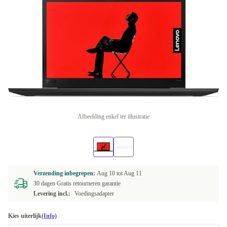
Afbeelding enkel ter illustratie
Verzending inbegrepen:
Aug 10 tot
Aug 11
30 dagen Gratis retourneren garantie
Levering incl.:
Voedingsadapter
Kies uiterlijk
(Info)